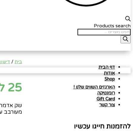
Products search
בית
/
דישון
דף הבית
אודות
Shop
25 ליטר אדמת שתילה
הארגזים השווים שלנו !
רומנטיקה
Gift Card
שק אדמה 25 ליט
צור קשר
מעורבב עם
להזמנות חייגו עכשיו