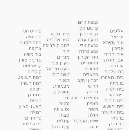
גבעת חיים
גן שמואל
אליקים
פרדס חנה
גן שומרון
כפר סבא
אביאל
פרדסיה
גבעת עדה
כפר שמריהו
אור עקיבא
פתח תקווה
גבעת נילי
להבות חביבה
אליכין
צרופה
גבע כרמל
לוד
אור יהודה
צור משה
הוד השרון
מגדים
אבן יהודה
קדימה צורן
החותרים
מעיין צבי
ארסוף
קרית אונו
הבונים
מעגן מיכאל
בת שלמה
קיסריה
הרצליה
משמרות
ביתן מאהרון
רמת השופט
זכרון יעקב
מאור
בנימינה
רמת השרון
חריש
מכמורת
בית חנניה
רשפון
חדרה
נחשולים
בית ינאי
רמת גן
חבצלת השרון
נשר
בית חירות
רגבים
חופית
נתניה
בית יהושוע
ראשון לציון
חיפה
נס ציונה
בית אליעזר
רמלה
חולון
סביון
ברקאי
שדות ים
טירת הכרמל
עתלית
בני ברק
שדה יצחק
יבנה
עין כרמל
גבעתיים
שפיים