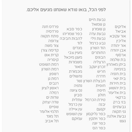
לפני הכל, בואו נוודא שאנחנו מגיעים אליכם.
גבעת חיים
גן שמואל
אליקים
פרדס חנה
גן שומרון
כפר סבא
אביאל
פרדסיה
גבעת עדה
כפר שמריהו
אור עקיבא
פתח תקווה
גבעת נילי
להבות חביבה
אליכין
צרופה
גבע כרמל
לוד
אור יהודה
צור משה
הוד השרון
מגדים
אבן יהודה
קדימה צורן
החותרים
מעיין צבי
ארסוף
קרית אונו
הבונים
מעגן מיכאל
בת שלמה
קיסריה
הרצליה
משמרות
ביתן מאהרון
רמת השופט
זכרון יעקב
מאור
בנימינה
רמת השרון
חריש
מכמורת
בית חנניה
רשפון
חדרה
נחשולים
בית ינאי
רמת גן
חבצלת השרון
נשר
בית חירות
רגבים
חופית
נתניה
בית יהושוע
ראשון לציון
חיפה
נס ציונה
בית אליעזר
רמלה
חולון
סביון
ברקאי
שדות ים
טירת הכרמל
עתלית
בני ברק
שדה יצחק
יבנה
עין כרמל
גבעתיים
שפיים
יקנעם
עין איילה
גני תקווה
תלמי אלעזר
כפר גליקסון
עין השופש
גבעת אולגה
תל מונד
כפר ויתקין
עמיקם
געש
תל אביב
כפר יונה
כפר הס