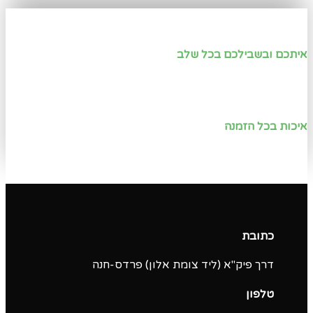
איתכם ובשבילכם בכל שלב
איכות בכל הזמנה
כתובת
דרך פיק"א (ליד צומת אלון) פרדס-חנה
טלפון