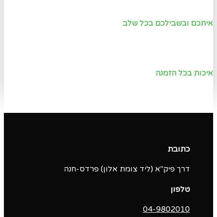
איתכם ובשבילכם בכל שלב
איכות בכל הזמנה
כתובת
דרך פיק"א (ליד צומת אלון) פרדס-חנה
טלפון
04-9802010‬