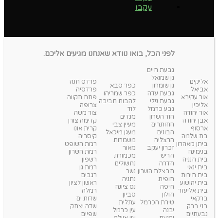
עקבו
לפני הכל, בואו נוודא שאנחנו מגיעים אליכם.
גבעת חיים
גן שמואל
אליקים
פרדס חנה
גן שומרון
כפר סבא
אביאל
פרדסיה
גבעת עדה
כפר שמריהו
אור עקיבא
פתח תקווה
גבעת נילי
להבות חביבה
אליכין
צרופה
גבע כרמל
לוד
אור יהודה
צור משה
הוד השרון
מגדים
אבן יהודה
קדימה צורן
החותרים
מעיין צבי
ארסוף
קרית אונו
הבונים
מעגן מיכאל
בת שלמה
קיסריה
הרצליה
משמרות
ביתן מאהרון
רמת השופט
זכרון יעקב
מאור
בנימינה
רמת השרון
חריש
מכמורת
בית חנניה
רשפון
חדרה
נחשולים
בית ינאי
רמת גן
חבצלת השרון
נשר
בית חירות
רגבים
חופית
נתניה
בית יהושוע
ראשון לציון
חיפה
נס ציונה
בית אליעזר
רמלה
חולון
סביון
ברקאי
שדות ים
טירת הכרמל
עתלית
בני ברק
שדה יצחק
יבנה
עין כרמל
גבעתיים
שפיים