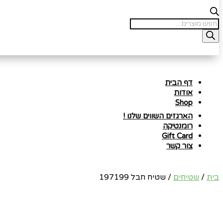
Products
search
דף הבית
אודות
Shop
הארגזים השווים שלנו !
רומנטיקה
Gift Card
צור קשר
בית
/
שטיחים
/ שטיח חבל 197199