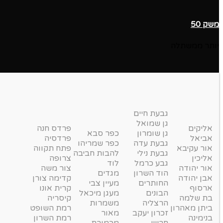
משק 50
יותר ממשתלה
גבעת חיים
גן שמואל
אליקים
פרדס חנה
גן שומרון
כפר סבא
אביאל
פרדסיה
גבעת עדה
כפר שמריהו
אור עקיבא
פתח תקווה
גבעת נילי
להבות חביבה
אליכין
צרופה
גבע כרמל
לוד
אור יהודה
צור משה
הוד השרון
מגדים
אבן יהודה
קדימה צורן
החותרים
מעיין צבי
ארסוף
קרית אונו
הבונים
מעגן מיכאל
בת שלמה
קיסריה
הרצליה
משמרות
ביתן מאהרון
רמת השופט
זכרון יעקב
מאור
בנימינה
רמת השרון