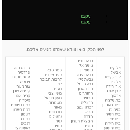
עקבו
עקבו
לפני הכל, בואו נוודא שאנחנו מגיעים אליכם.
גבעת חיים
גן שמואל
אליקים
פרדס חנה
גן שומרון
כפר סבא
אביאל
פרדסיה
גבעת עדה
כפר שמריהו
אור עקיבא
פתח תקווה
גבעת נילי
להבות חביבה
אליכין
צרופה
גבע כרמל
לוד
אור יהודה
צור משה
הוד השרון
מגדים
אבן יהודה
קדימה צורן
החותרים
מעיין צבי
ארסוף
קרית אונו
הבונים
מעגן מיכאל
בת שלמה
קיסריה
הרצליה
משמרות
ביתן מאהרון
רמת השופט
זכרון יעקב
מאור
בנימינה
רמת השרון
חריש
מכמורת
בית חנניה
רשפון
חדרה
נחשולים
בית ינאי
רמת גן
חבצלת השרון
נשר
בית חירות
רגבים
חופית
נתניה
בית יהושוע
ראשון לציון