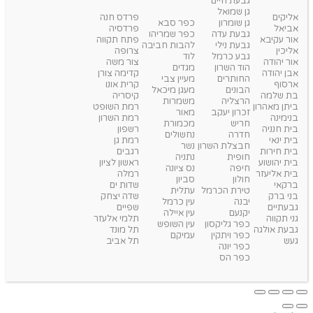
גבעת חיים
גן שמואל
אליקים
פרדס חנה
גן שומרון
כפר סבא
אביאל
פרדסיה
גבעת עדה
כפר שמריהו
אור עקיבא
פתח תקווה
גבעת נילי
להבות חביבה
אליכין
צרופה
גבע כרמל
לוד
אור יהודה
צור משה
הוד השרון
מגדים
אבן יהודה
קדימה צורן
החותרים
מעיין צבי
ארסוף
קרית אונו
הבונים
מעגן מיכאל
בת שלמה
קיסריה
הרצליה
משמרות
ביתן מאהרון
רמת השופט
זכרון יעקב
מאור
בנימינה
רמת השרון
חריש
מכמורת
בית חנניה
רשפון
חדרה
נחשולים
בית ינאי
רמת גן
חבצלת השרון
נשר
בית חירות
רגבים
חופית
נתניה
בית יהושוע
ראשון לציון
חיפה
נס ציונה
בית אליעזר
רמלה
חולון
סביון
ברקאי
שדות ים
טירת הכרמל
עתלית
בני ברק
שדה יצחק
יבנה
עין כרמל
גבעתיים
שפיים
יקנעם
עין איילה
גני תקווה
תלמי אלעזר
כפר גליקסון
עין השופש
גבעת אולגה
תל מונד
כפר ויתקין
עמיקם
געש
תל אביב
כפר יונה
כפר הס