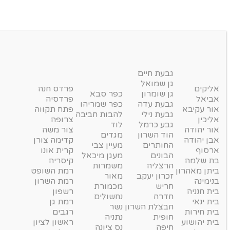
גבעת חיים
גן שמואל
אליקים
פרדס חנה
גן שומרון
כפר סבא
אביאל
פרדסיה
גבעת עדה
כפר שמריהו
אור עקיבא
פתח תקווה
גבעת נילי
להבות חביבה
אליכין
צרופה
גבע כרמל
לוד
אור יהודה
צור משה
הוד השרון
מגדים
אבן יהודה
קדימה צורן
החותרים
מעיין צבי
ארסוף
קרית אונו
הבונים
מעגן מיכאל
בת שלמה
קיסריה
הרצליה
משמרות
ביתן מאהרון
רמת השופט
זכרון יעקב
מאור
בנימינה
רמת השרון
חריש
מכמורת
בית חנניה
רשפון
חדרה
נחשולים
בית ינאי
רמת גן
חבצלת השרון
נשר
בית חירות
רגבים
חופית
נתניה
בית יהושוע
ראשון לציון
חיפה
נס ציונה