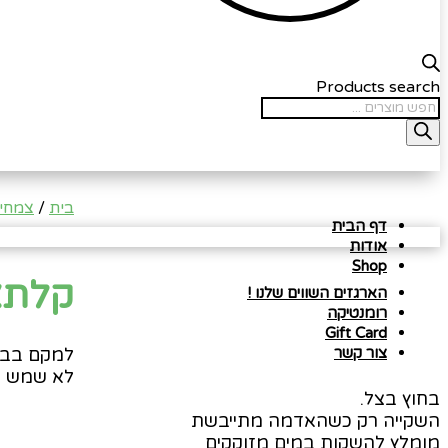
Products search
בית
/
צמחי 
דף הבית
אודות
Shop
קלתאה
הארגזים השווים שלנו !
רומנטיקה
Gift Card
למקם בבי
צור קשר
לא שמש י
בחוץ בצל.
השקייה רק כשהאדמה מתייבשת
מומלץ להשקות במים מזוקקים