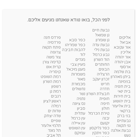
לפני הכל, בואו נוודא שאנחנו מגיעים אליכם.
גבעת חיים
גן שמואל
אליקים
פרדס חנה
גן שומרון
כפר סבא
אביאל
פרדסיה
גבעת עדה
כפר שמריהו
אור עקיבא
פתח תקווה
גבעת נילי
להבות חביבה
אליכין
צרופה
גבע כרמל
לוד
אור יהודה
צור משה
הוד השרון
מגדים
אבן יהודה
קדימה צורן
החותרים
מעיין צבי
ארסוף
קרית אונו
הבונים
מעגן מיכאל
בת שלמה
קיסריה
הרצליה
משמרות
ביתן מאהרון
רמת השופט
זכרון יעקב
מאור
בנימינה
רמת השרון
חריש
מכמורת
בית חנניה
רשפון
חדרה
נחשולים
בית ינאי
רמת גן
חבצלת השרון
נשר
בית חירות
רגבים
חופית
נתניה
בית יהושוע
ראשון לציון
חיפה
נס ציונה
בית אליעזר
רמלה
חולון
סביון
ברקאי
שדות ים
טירת הכרמל
עתלית
בני ברק
שדה יצחק
יבנה
עין כרמל
גבעתיים
שפיים
יקנעם
עין איילה
גני תקווה
תלמי אלעזר
כפר גליקסון
עין השופש
גבעת אולגה
תל מונד
כפר ויתקין
עמיקם
געש
תל אביב