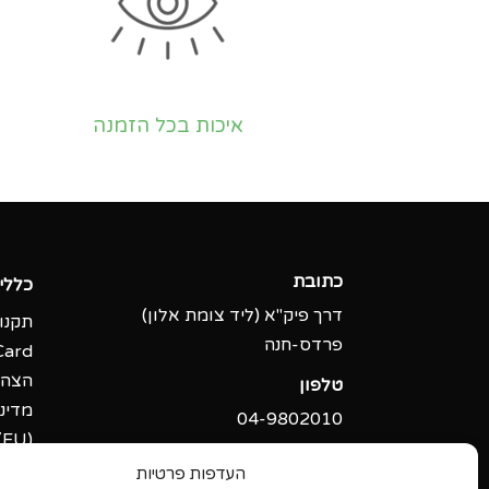
איכות בכל הזמנה
כתובת
כללי
דרך פיק"א (ליד צומת אלון)
תקנון
פרדס-חנה
Card
הצהר
טלפון
מדיני
04-9802010‬
(EU)
אימייל
העדפות פרטיות