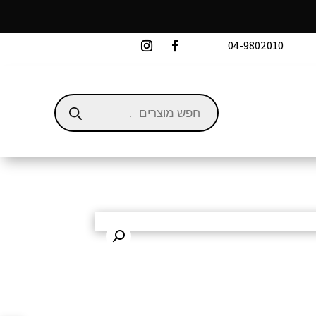
04-9802010‬
Products
search