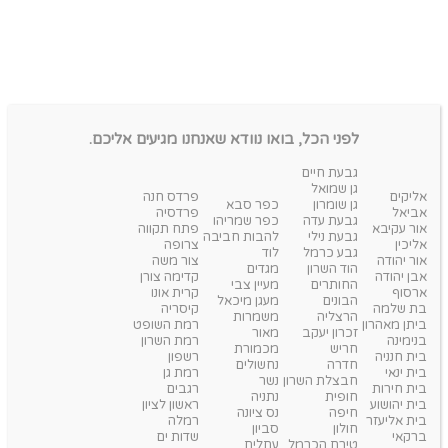
לפני הכל, בואו נוודא שאנחנו מגיעים אליכם.
גבעת חיים
גן שמואל
אליקים
פרדס חנה
גן שומרון
כפר סבא
אביאל
פרדסיה
גבעת עדה
כפר שמריהו
אור עקיבא
פתח תקווה
גבעת נילי
להבות חביבה
אליכין
צרופה
גבע כרמל
לוד
אור יהודה
צור משה
הוד השרון
מגדים
אבן יהודה
קדימה צורן
החותרים
מעיין צבי
ארסוף
קרית אונו
הבונים
מעגן מיכאל
בת שלמה
קיסריה
הרצליה
משמרות
ביתן מאהרון
רמת השופט
זכרון יעקב
מאור
בנימינה
רמת השרון
חריש
מכמורת
בית חנניה
רשפון
חדרה
נחשולים
בית ינאי
רמת גן
חבצלת השרון
נשר
בית חירות
רגבים
חופית
נתניה
בית יהושוע
ראשון לציון
חיפה
נס ציונה
בית אליעזר
רמלה
חולון
סביון
ברקאי
שדות ים
טירת הכרמל
עתלית