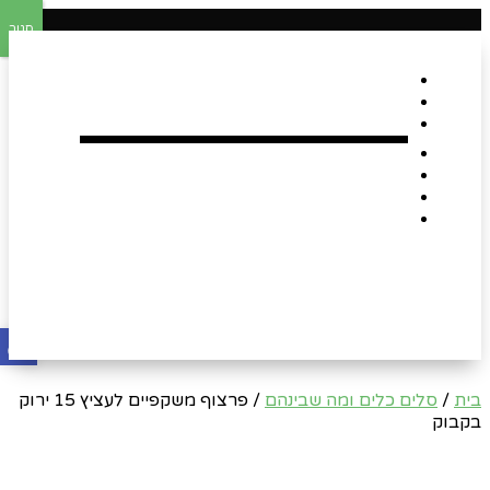
סגור
דף הבית
אודות
Shop
הארגזים השווים שלנו !
רומנטיקה
Gift Card
צור קשר
פתח
בית
/
סלים כלים ומה שבינהם
/ פרצוף משקפיים לעציץ 15 ירוק
בקבוק