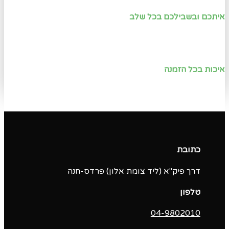
איתכם ובשבילכם בכל שלב
איכות בכל הזמנה
כתובת
דרך פיק"א (ליד צומת אלון) פרדס-חנה
טלפון
04-9802010‬