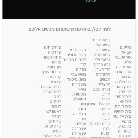
לפני הכל, בואו נוודא שאנחנו מגיעים אליכם.
גבעת חיים
גן שמואל
אליקים
פרדס חנה
גן שומרון
כפר סבא
אביאל
פרדסיה
גבעת עדה
כפר שמריהו
אור עקיבא
פתח תקווה
גבעת נילי
להבות חביבה
אליכין
צרופה
גבע כרמל
לוד
אור יהודה
צור משה
הוד השרון
מגדים
אבן יהודה
קדימה צורן
החותרים
מעיין צבי
ארסוף
קרית אונו
הבונים
מעגן מיכאל
בת שלמה
קיסריה
הרצליה
משמרות
ביתן מאהרון
רמת השופט
זכרון יעקב
מאור
בנימינה
רמת השרון
חריש
מכמורת
בית חנניה
רשפון
חדרה
נחשולים
בית ינאי
רמת גן
חבצלת השרון
נשר
בית חירות
רגבים
חופית
נתניה
בית יהושוע
ראשון לציון
חיפה
נס ציונה
בית אליעזר
רמלה
חולון
סביון
ברקאי
שדות ים
טירת הכרמל
עתלית
בני ברק
שדה יצחק
יבנה
עין כרמל
גבעתיים
שפיים
יקנעם
עין איילה
גני תקווה
תלמי אלעזר