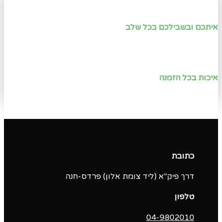
איתכם ובשבילכם בכל שלב
איכות בכל הזמנה
כתובת
דרך פיק"א (ליד צומת אלון) פרדס-חנה
טלפון
04-9802010‬