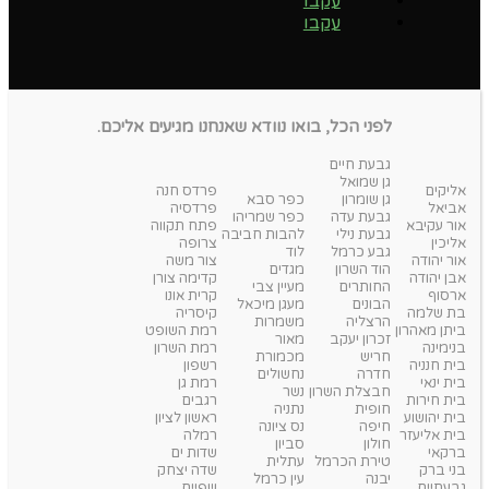
עקבו
עקבו
לפני הכל, בואו נוודא שאנחנו מגיעים אליכם.
גבעת חיים
גן שמואל
אליקים
פרדס חנה
גן שומרון
כפר סבא
אביאל
פרדסיה
גבעת עדה
כפר שמריהו
אור עקיבא
פתח תקווה
גבעת נילי
להבות חביבה
אליכין
צרופה
גבע כרמל
לוד
אור יהודה
צור משה
הוד השרון
מגדים
אבן יהודה
קדימה צורן
החותרים
מעיין צבי
ארסוף
קרית אונו
הבונים
מעגן מיכאל
בת שלמה
קיסריה
הרצליה
משמרות
ביתן מאהרון
רמת השופט
זכרון יעקב
מאור
בנימינה
רמת השרון
חריש
מכמורת
בית חנניה
רשפון
חדרה
נחשולים
בית ינאי
רמת גן
חבצלת השרון
נשר
בית חירות
רגבים
חופית
נתניה
בית יהושוע
ראשון לציון
חיפה
נס ציונה
בית אליעזר
רמלה
חולון
סביון
ברקאי
שדות ים
טירת הכרמל
עתלית
בני ברק
שדה יצחק
יבנה
עין כרמל
גבעתיים
שפיים