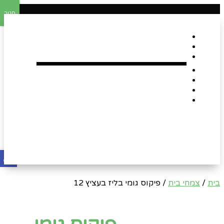
סגור
דף הבית
אודות
Shop
הארגזים השווים שלנו !
רומנטיקה
Gift Card
צור קשר
פתח
בית
/
צמחי בית
/ פיקוס גומי בליז בעציץ 12