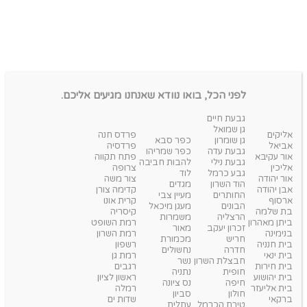
לפני הכל, בואו נוודא שאנחנו מגיעים אליכם.
גבעת חיים
גן שמואל
אליקים
פרדס חנה
גן שומרון
כפר סבא
אביאל
פרדסיה
גבעת עדה
כפר שמריהו
אור עקיבא
פתח תקווה
גבעת נילי
להבות חביבה
אליכין
צרופה
גבע כרמל
לוד
אור יהודה
צור משה
הוד השרון
מגדים
אבן יהודה
קדימה צורן
החותרים
מעיין צבי
ארסוף
קרית אונו
הבונים
מעגן מיכאל
בת שלמה
קיסריה
הרצליה
משמרות
ביתן מאהרון
רמת השופט
זכרון יעקב
מאור
בנימינה
רמת השרון
חריש
מכמורת
בית חנניה
רשפון
חדרה
נחשולים
בית ינאי
רמת גן
חבצלת השרון
נשר
בית חירות
רגבים
חופית
נתניה
בית יהושוע
ראשון לציון
חיפה
נס ציונה
בית אליעזר
רמלה
חולון
סביון
ברקאי
שדות ים
טירת הכרמל
עתלית