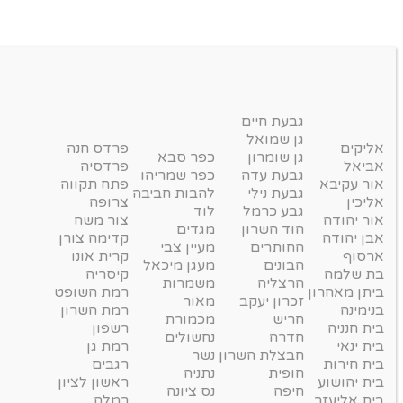
גבעת חיים
גן שמואל
אליקים
פרדס חנה
גן שומרון
כפר סבא
אביאל
פרדסיה
גבעת עדה
כפר שמריהו
אור עקיבא
פתח תקווה
גבעת נילי
להבות חביבה
אליכין
צרופה
גבע כרמל
לוד
אור יהודה
צור משה
הוד השרון
מגדים
אבן יהודה
קדימה צורן
החותרים
מעיין צבי
ארסוף
קרית אונו
הבונים
מעגן מיכאל
בת שלמה
קיסריה
הרצליה
משמרות
ביתן מאהרון
רמת השופט
זכרון יעקב
מאור
בנימינה
רמת השרון
חריש
מכמורת
בית חנניה
רשפון
חדרה
נחשולים
בית ינאי
רמת גן
חבצלת השרון
נשר
בית חירות
רגבים
חופית
נתניה
בית יהושוע
ראשון לציון
חיפה
נס ציונה
בית אליעזר
רמלה