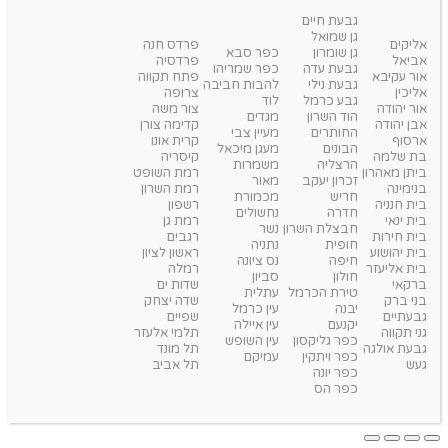
גבעת חיים
גן שמואל
אליקים
פרדס חנה
גן שומרון
כפר סבא
אביאל
פרדסיה
גבעת עדה
כפר שמריהו
אור עקיבא
פתח תקווה
גבעת נילי
להבות חביבה
אליכין
צרופה
גבע כרמל
לוד
אור יהודה
צור משה
הוד השרון
מגדים
אבן יהודה
קדימה צורן
החותרים
מעיין צבי
ארסוף
קרית אונו
הבונים
מעגן מיכאל
בת שלמה
קיסריה
הרצליה
משמרות
ביתן מאהרון
רמת השופט
זכרון יעקב
מאור
בנימינה
רמת השרון
חריש
מכמורת
בית חנניה
רשפון
חדרה
נחשולים
בית ינאי
רמת גן
חבצלת השרון
נשר
בית חירות
רגבים
חופית
נתניה
בית יהושוע
ראשון לציון
חיפה
נס ציונה
בית אליעזר
רמלה
חולון
סביון
ברקאי
שדות ים
טירת הכרמל
עתלית
בני ברק
שדה יצחק
יבנה
עין כרמל
גבעתיים
שפיים
יקנעם
עין איילה
גני תקווה
תלמי אלעזר
כפר גליקסון
עין השופש
גבעת אולגה
תל מונד
כפר ויתקין
עמיקם
געש
תל אביב
כפר יונה
כפר הס