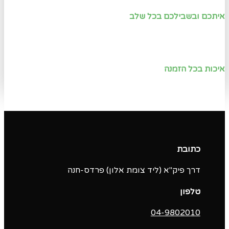
איתכם ובשבילכם בכל שלב
איכות בכל הזמנה
כתובת
דרך פיק"א (ליד צומת אלון) פרדס-חנה
טלפון
04-9802010‬