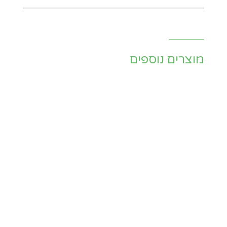
מוצרים נוספים
בקבוק חום קטן
סל קש לעציץ 12
כד פסים נוני 20029D
לבן