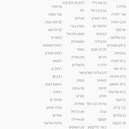
גבעת נילי
להבות חביבה
אליכין
צרופה
גבע כרמל
לוד
אור יהודה
צור משה
הוד השרון
מגדים
אבן יהודה
קדימה צורן
החותרים
מעיין צבי
ארסוף
קרית אונו
הבונים
מעגן מיכאל
בת שלמה
קיסריה
הרצליה
משמרות
ביתן מאהרון
רמת השופט
זכרון יעקב
מאור
בנימינה
רמת השרון
חריש
מכמורת
בית חנניה
רשפון
חדרה
נחשולים
בית ינאי
רמת גן
חבצלת השרון
נשר
בית חירות
רגבים
חופית
נתניה
בית יהושוע
ראשון לציון
חיפה
נס ציונה
בית אליעזר
רמלה
חולון
סביון
ברקאי
שדות ים
טירת הכרמל
עתלית
בני ברק
שדה יצחק
יבנה
עין כרמל
גבעתיים
שפיים
יקנעם
עין איילה
גני תקווה
תלמי אלעזר
כפר גליקסון
עין השופש