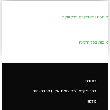
איתכם ובשבילכם בכל שלב
איכות בכל הזמנה
כתובת
דרך פיק"א (ליד צומת אלון) פרדס-חנה
טלפון