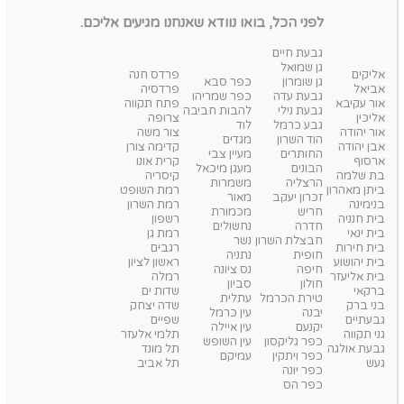
לפני הכל, בואו נוודא שאנחנו מגיעים אליכם.
גבעת חיים
גן שמואל
אליקים
פרדס חנה
גן שומרון
כפר סבא
אביאל
פרדסיה
גבעת עדה
כפר שמריהו
אור עקיבא
פתח תקווה
גבעת נילי
להבות חביבה
אליכין
צרופה
גבע כרמל
לוד
אור יהודה
צור משה
הוד השרון
מגדים
אבן יהודה
קדימה צורן
החותרים
מעיין צבי
ארסוף
קרית אונו
הבונים
מעגן מיכאל
בת שלמה
קיסריה
הרצליה
משמרות
ביתן מאהרון
רמת השופט
זכרון יעקב
מאור
בנימינה
רמת השרון
חריש
מכמורת
בית חנניה
רשפון
חדרה
נחשולים
בית ינאי
רמת גן
חבצלת השרון
נשר
בית חירות
רגבים
חופית
נתניה
בית יהושוע
ראשון לציון
חיפה
נס ציונה
בית אליעזר
רמלה
חולון
סביון
ברקאי
שדות ים
טירת הכרמל
עתלית
בני ברק
שדה יצחק
יבנה
עין כרמל
גבעתיים
שפיים
יקנעם
עין איילה
גני תקווה
תלמי אלעזר
כפר גליקסון
עין השופש
גבעת אולגה
תל מונד
כפר ויתקין
עמיקם
געש
תל אביב
כפר יונה
כפר הס