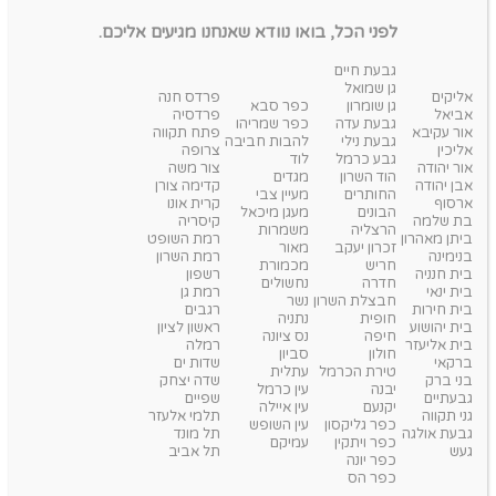
לפני הכל, בואו נוודא שאנחנו מגיעים אליכם.
גבעת חיים
גן שמואל
אליקים
פרדס חנה
גן שומרון
כפר סבא
אביאל
פרדסיה
גבעת עדה
כפר שמריהו
אור עקיבא
פתח תקווה
גבעת נילי
להבות חביבה
אליכין
צרופה
גבע כרמל
לוד
אור יהודה
צור משה
הוד השרון
מגדים
אבן יהודה
קדימה צורן
החותרים
מעיין צבי
ארסוף
קרית אונו
הבונים
מעגן מיכאל
בת שלמה
קיסריה
הרצליה
משמרות
ביתן מאהרון
רמת השופט
זכרון יעקב
מאור
בנימינה
רמת השרון
חריש
מכמורת
בית חנניה
רשפון
חדרה
נחשולים
בית ינאי
רמת גן
חבצלת השרון
נשר
בית חירות
רגבים
חופית
נתניה
בית יהושוע
ראשון לציון
חיפה
נס ציונה
בית אליעזר
רמלה
חולון
סביון
ברקאי
שדות ים
טירת הכרמל
עתלית
בני ברק
שדה יצחק
יבנה
עין כרמל
גבעתיים
שפיים
יקנעם
עין איילה
גני תקווה
תלמי אלעזר
כפר גליקסון
עין השופש
גבעת אולגה
תל מונד
כפר ויתקין
עמיקם
געש
תל אביב
כפר יונה
כפר הס