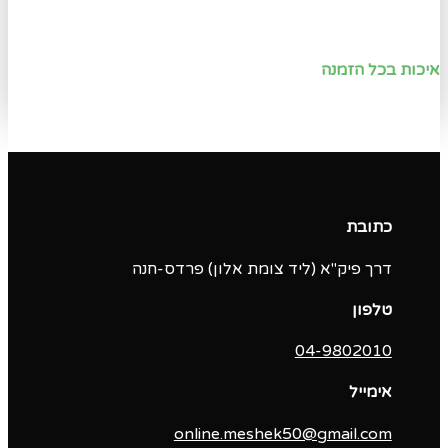
איכות בכל הזמנה
כתובת
דרך פיק"א (ליד צומת אלון) פרדס-חנה
טלפון
04-9802010‬
אימייל
online.meshek50@gmail.com