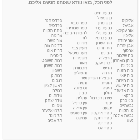
לפני הכל, בואו נוודא שאנחנו מגיעים אליכם.
גבעת חיים
גן שמואל
אליקים
פרדס חנה
גן שומרון
כפר סבא
אביאל
פרדסיה
גבעת עדה
כפר שמריהו
אור עקיבא
פתח תקווה
גבעת נילי
להבות חביבה
אליכין
צרופה
גבע כרמל
לוד
אור יהודה
צור משה
הוד השרון
מגדים
אבן יהודה
קדימה צורן
החותרים
מעיין צבי
ארסוף
קרית אונו
הבונים
מעגן מיכאל
בת שלמה
קיסריה
הרצליה
משמרות
ביתן מאהרון
רמת השופט
זכרון יעקב
מאור
בנימינה
רמת השרון
חריש
מכמורת
בית חנניה
רשפון
חדרה
נחשולים
בית ינאי
רמת גן
חבצלת השרון
נשר
בית חירות
רגבים
חופית
נתניה
בית יהושוע
ראשון לציון
חיפה
נס ציונה
בית אליעזר
רמלה
חולון
סביון
ברקאי
שדות ים
טירת הכרמל
עתלית
בני ברק
שדה יצחק
יבנה
עין כרמל
גבעתיים
שפיים
יקנעם
עין איילה
גני תקווה
תלמי אלעזר
כפר גליקסון
עין השופש
גבעת אולגה
תל מונד
כפר ויתקין
עמיקם
געש
תל אביב
כפר יונה
כפר הס