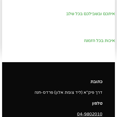
איתכם ובשבילכם בכל שלב
איכות בכל הזמנה
כתובת
דרך פיק"א (ליד צומת אלון) פרדס-חנה
טלפון
04-9802010‬