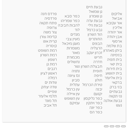
גבעת חיים
גן שמואל
אליקים
פרדס חנה
גן שומרון
כפר סבא
אביאל
פרדסיה
גבעת עדה
כפר שמריהו
אור עקיבא
פתח תקווה
גבעת נילי
להבות חביבה
אליכין
צרופה
גבע כרמל
לוד
אור יהודה
צור משה
הוד השרון
מגדים
אבן יהודה
קדימה צורן
החותרים
מעיין צבי
ארסוף
קרית אונו
הבונים
מעגן מיכאל
בת שלמה
קיסריה
הרצליה
משמרות
ביתן מאהרון
רמת השופט
זכרון יעקב
מאור
בנימינה
רמת השרון
חריש
מכמורת
בית חנניה
רשפון
חדרה
נחשולים
בית ינאי
רמת גן
חבצלת השרון
נשר
בית חירות
רגבים
חופית
נתניה
בית יהושוע
ראשון לציון
חיפה
נס ציונה
בית אליעזר
רמלה
חולון
סביון
ברקאי
שדות ים
טירת הכרמל
עתלית
בני ברק
שדה יצחק
יבנה
עין כרמל
גבעתיים
שפיים
יקנעם
עין איילה
גני תקווה
תלמי אלעזר
כפר גליקסון
עין השופש
גבעת אולגה
תל מונד
כפר ויתקין
עמיקם
געש
תל אביב
כפר יונה
כפר הס