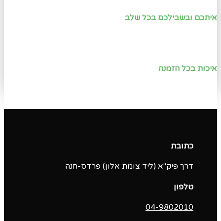
איתכם ובשבילכם בכל שלב
איכות בכל הזמנה
כתובת
דרך פיק"א (ליד צומת אלון) פרדס-חנה
טלפון
04-9802010‬