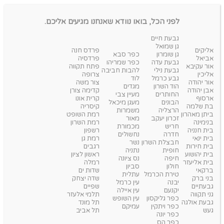
לפני הכל, בואו נוודא שאנחנו מגיעים אליכם.
גבעת חיים
גן שמואל
אליקים
פרדס חנה
גן שומרון
כפר סבא
אביאל
פרדסיה
גבעת עדה
כפר שמריהו
אור עקיבא
פתח תקווה
גבעת נילי
להבות חביבה
אליכין
צרופה
גבע כרמל
לוד
אור יהודה
צור משה
הוד השרון
מגדים
אבן יהודה
קדימה צורן
החותרים
מעיין צבי
ארסוף
קרית אונו
הבונים
מעגן מיכאל
בת שלמה
קיסריה
הרצליה
משמרות
ביתן מאהרון
רמת השופט
זכרון יעקב
מאור
בנימינה
רמת השרון
חריש
מכמורת
בית חנניה
רשפון
חדרה
נחשולים
בית ינאי
רמת גן
חבצלת השרון
נשר
בית חירות
רגבים
חופית
נתניה
בית יהושוע
ראשון לציון
חיפה
נס ציונה
בית אליעזר
רמלה
חולון
סביון
ברקאי
שדות ים
טירת הכרמל
עתלית
בני ברק
שדה יצחק
יבנה
עין כרמל
גבעתיים
שפיים
יקנעם
עין איילה
גני תקווה
תלמי אלעזר
כפר גליקסון
עין השופש
גבעת אולגה
תל מונד
כפר ויתקין
עמיקם
געש
תל אביב
כפר יונה
כפר הס