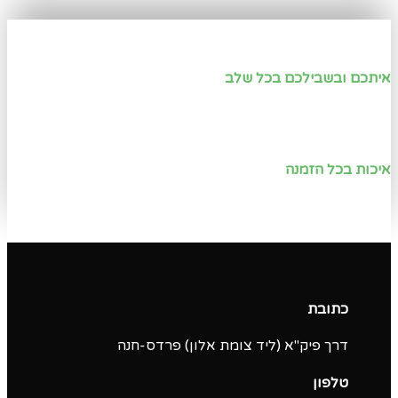
איתכם ובשבילכם בכל שלב
איכות בכל הזמנה
כתובת
דרך פיק"א (ליד צומת אלון) פרדס-חנה
טלפון