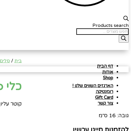
Products search
בית
/
סלים 
דף הבית
אודות
Shop
כלי 20029b לעציץ 15 לבן
הארגזים השווים שלנו !
רומנטיקה
Gift Card
קוטר עליון: 16 ס
צור קשר
גובה: 16 ס״מ
להזמנות חייגו עכשיו