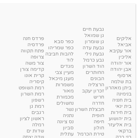
גבעת חיים
גן שמואל
אליקים
פרדס חנה
גן שומרון
כפר סבא
אביאל
פרדסיה
גבעת עדה
כפר שמריהו
אור עקיבא
פתח תקווה
גבעת נילי
להבות חביבה
אליכין
צרופה
גבע כרמל
לוד
אור יהודה
צור משה
הוד השרון
מגדים
אבן יהודה
קדימה צורן
החותרים
מעיין צבי
ארסוף
קרית אונו
הבונים
מעגן מיכאל
בת שלמה
קיסריה
הרצליה
משמרות
ביתן מאהרון
רמת השופט
זכרון יעקב
מאור
בנימינה
רמת השרון
חריש
מכמורת
בית חנניה
רשפון
חדרה
נחשולים
בית ינאי
רמת גן
חבצלת השרון
נשר
בית חירות
רגבים
חופית
נתניה
בית יהושוע
ראשון לציון
חיפה
נס ציונה
בית אליעזר
רמלה
חולון
סביון
ברקאי
שדות ים
טירת הכרמל
עתלית
בני ברק
שדה יצחק