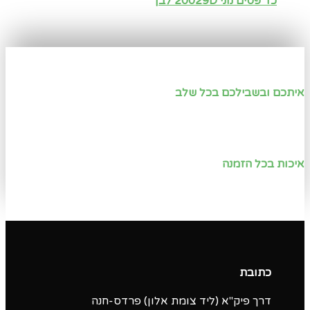
כד פסים נוני 20029D לבן
איתכם ובשבילכם בכל שלב
איכות בכל הזמנה
כתובת
דרך פיק"א (ליד צומת אלון) פרדס-חנה