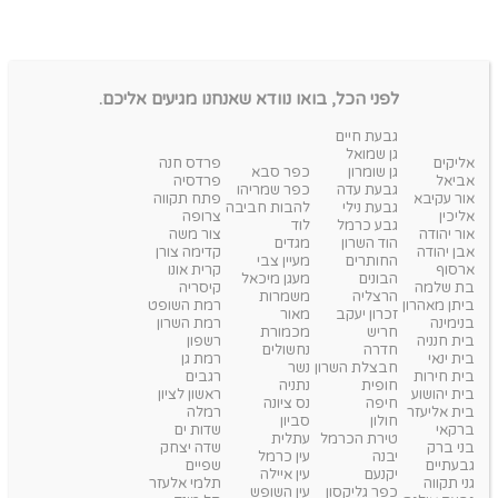
לפני הכל, בואו נוודא שאנחנו מגיעים אליכם.
גבעת חיים
גן שמואל
אליקים
פרדס חנה
גן שומרון
כפר סבא
אביאל
פרדסיה
גבעת עדה
כפר שמריהו
אור עקיבא
פתח תקווה
גבעת נילי
להבות חביבה
אליכין
צרופה
גבע כרמל
לוד
אור יהודה
צור משה
הוד השרון
מגדים
אבן יהודה
קדימה צורן
החותרים
מעיין צבי
ארסוף
קרית אונו
הבונים
מעגן מיכאל
בת שלמה
קיסריה
הרצליה
משמרות
ביתן מאהרון
רמת השופט
זכרון יעקב
מאור
בנימינה
רמת השרון
חריש
מכמורת
בית חנניה
רשפון
חדרה
נחשולים
בית ינאי
רמת גן
חבצלת השרון
נשר
בית חירות
רגבים
חופית
נתניה
בית יהושוע
ראשון לציון
חיפה
נס ציונה
בית אליעזר
רמלה
חולון
סביון
ברקאי
שדות ים
טירת הכרמל
עתלית
בני ברק
שדה יצחק
יבנה
עין כרמל
גבעתיים
שפיים
יקנעם
עין איילה
גני תקווה
תלמי אלעזר
כפר גליקסון
עין השופש