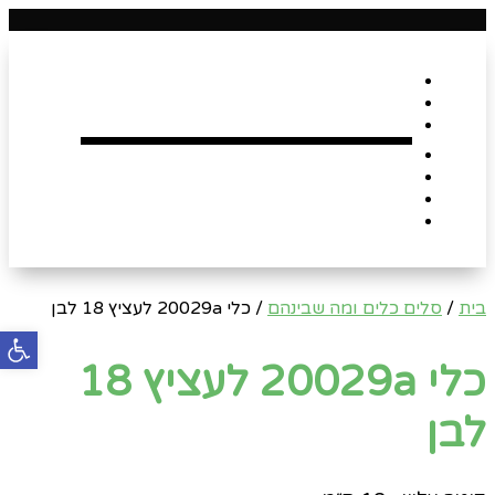
דף הבית
אודות
Shop
הארגזים השווים שלנו !
רומנטיקה
Gift Card
צור קשר
בית
/
סלים כלים ומה שבינהם
/ כלי 20029a לעציץ 18 לבן
פתח
כלי 20029a לעציץ 18
לבן