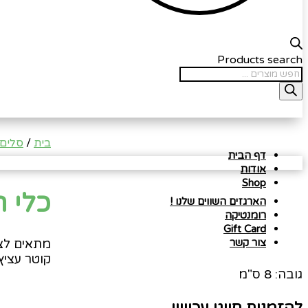
Products search
בית
/
סלים 
דף הבית
אודות
Shop
כלי ר
הארגזים השווים שלנו !
רומנטיקה
Gift Card
מתאים לצמח
צור קשר
קוטר עציץ: 8 ס
גובה: 8 ס"מ