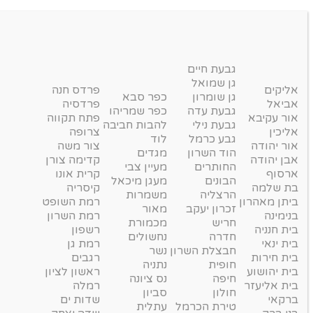
גבעת חיים
גן שמואל
אליקים
פרדס חנה
גן שומרון
כפר סבא
אביאל
פרדסיה
גבעת עדה
כפר שמריהו
אור עקיבא
פתח תקווה
גבעת נילי
להבות חביבה
אליכין
צרופה
גבע כרמל
לוד
אור יהודה
צור משה
הוד השרון
מגדים
אבן יהודה
קדימה צורן
החותרים
מעיין צבי
ארסוף
קרית אונו
הבונים
מעגן מיכאל
בת שלמה
קיסריה
הרצליה
משמרות
ביתן מאהרון
רמת השופט
זכרון יעקב
מאור
בנימינה
רמת השרון
חריש
מכמורת
בית חנניה
רשפון
חדרה
נחשולים
בית ינאי
רמת גן
חבצלת השרון
נשר
בית חירות
רגבים
חופית
נתניה
בית יהושוע
ראשון לציון
חיפה
נס ציונה
בית אליעזר
רמלה
חולון
סביון
ברקאי
שדות ים
טירת הכרמל
עתלית