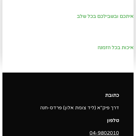
איתכם ובשבילכם בכל שלב
איכות בכל הזמנה
כתובת
דרך פיק"א (ליד צומת אלון) פרדס-חנה
טלפון
04-9802010‬