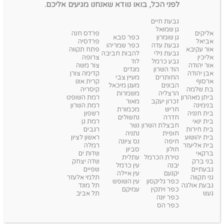
לפני הכל, בואו נוודא שאנחנו מגיעים אליכם.
גבעת חיים
גן שמואל
אליקים
פרדס חנה
גן שומרון
כפר סבא
אביאל
פרדסיה
גבעת עדה
כפר שמריהו
אור עקיבא
פתח תקווה
גבעת נילי
להבות חביבה
אליכין
צרופה
גבע כרמל
לוד
אור יהודה
צור משה
הוד השרון
מגדים
אבן יהודה
קדימה צורן
החותרים
מעיין צבי
ארסוף
קרית אונו
הבונים
מעגן מיכאל
בת שלמה
קיסריה
הרצליה
משמרות
ביתן מאהרון
רמת השופט
זכרון יעקב
מאור
בנימינה
רמת השרון
חריש
מכמורת
בית חנניה
רשפון
חדרה
נחשולים
בית ינאי
רמת גן
חבצלת השרון
נשר
בית חירות
רגבים
חופית
נתניה
בית יהושוע
ראשון לציון
חיפה
נס ציונה
בית אליעזר
רמלה
חולון
סביון
ברקאי
שדות ים
טירת הכרמל
עתלית
בני ברק
שדה יצחק
יבנה
עין כרמל
גבעתיים
שפיים
יקנעם
עין איילה
גני תקווה
תלמי אלעזר
כפר גליקסון
עין השופש
גבעת אולגה
תל מונד
כפר ויתקין
עמיקם
געש
תל אביב
כפר יונה
כפר הס