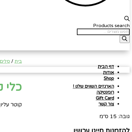
Products search
בית
/
סלים 
דף הבית
אודות
Shop
כלי קוני פס
הארגזים השווים שלנו !
רומנטיקה
Gift Card
קוטר עליון: 16 ס
צור קשר
גובה: 15 ס״מ
להזמנות חייגו עכשיו