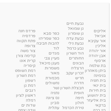
גבעת חיים
גן שמואל
אליקים
פרדס חנה
גן שומרון
כפר סבא
אביאל
פרדסיה
גבעת עדה
כפר שמריהו
אור עקיבא
פתח תקווה
גבעת נילי
להבות חביבה
אליכין
צרופה
גבע כרמל
לוד
אור יהודה
צור משה
הוד השרון
מגדים
אבן יהודה
קדימה צורן
החותרים
מעיין צבי
ארסוף
קרית אונו
הבונים
מעגן מיכאל
בת שלמה
קיסריה
הרצליה
משמרות
ביתן מאהרון
רמת השופט
זכרון יעקב
מאור
בנימינה
רמת השרון
חריש
מכמורת
בית חנניה
רשפון
חדרה
נחשולים
בית ינאי
רמת גן
חבצלת השרון
נשר
בית חירות
רגבים
חופית
נתניה
בית יהושוע
ראשון לציון
חיפה
נס ציונה
בית אליעזר
רמלה
חולון
סביון
ברקאי
שדות ים
טירת הכרמל
עתלית
בני ברק
שדה יצחק