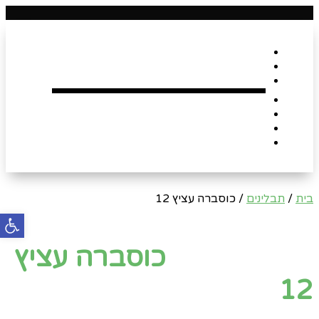
דף הבית
אודות
Shop
הארגזים השווים שלנו !
רומנטיקה
Gift Card
צור קשר
בית
/
תבלינים
/ כוסברה עציץ 12
פתח
כוסברה עציץ
12