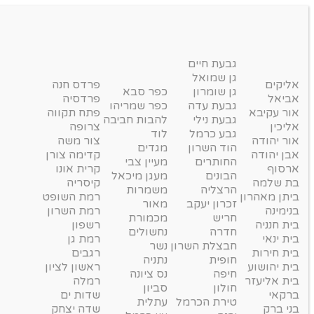
גבעת חיים
גן שמואל
אליקים
פרדס חנה
גן שומרון
כפר סבא
אביאל
פרדסיה
גבעת עדה
כפר שמריהו
אור עקיבא
פתח תקווה
גבעת נילי
להבות חביבה
אליכין
צרופה
גבע כרמל
לוד
אור יהודה
צור משה
הוד השרון
מגדים
אבן יהודה
קדימה צורן
החותרים
מעיין צבי
ארסוף
קרית אונו
הבונים
מעגן מיכאל
בת שלמה
קיסריה
הרצליה
משמרות
ביתן מאהרון
רמת השופט
זכרון יעקב
מאור
בנימינה
רמת השרון
חריש
מכמורת
בית חנניה
רשפון
חדרה
נחשולים
בית ינאי
רמת גן
חבצלת השרון
נשר
בית חירות
רגבים
חופית
נתניה
בית יהושוע
ראשון לציון
חיפה
נס ציונה
בית אליעזר
רמלה
חולון
סביון
ברקאי
שדות ים
טירת הכרמל
עתלית
בני ברק
שדה יצחק