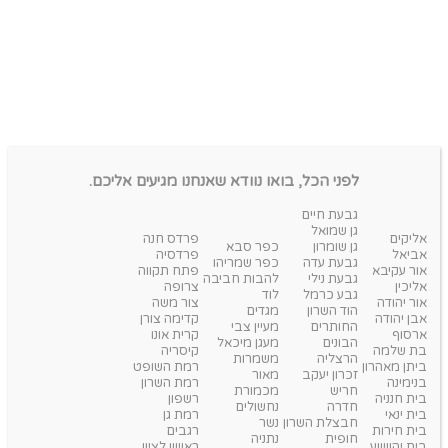
לפני הכל, בואו נוודא שאנחנו מגיעים אליכם.
גבעת חיים
גן שמואל
אליקים
פרדס חנה
גן שומרון
כפר סבא
אביאל
פרדסיה
גבעת עדה
כפר שמריהו
אור עקיבא
פתח תקווה
גבעת נילי
להבות חביבה
אליכין
צרופה
גבע כרמל
לוד
אור יהודה
צור משה
הוד השרון
מגדים
אבן יהודה
קדימה צורן
החותרים
מעיין צבי
ארסוף
קרית אונו
הבונים
מעגן מיכאל
בת שלמה
קיסריה
הרצליה
משמרות
ביתן מאהרון
רמת השופט
זכרון יעקב
מאור
בנימינה
רמת השרון
חריש
מכמורת
בית חנניה
רשפון
חדרה
נחשולים
בית ינאי
רמת גן
חבצלת השרון
נשר
בית חירות
רגבים
חופית
נתניה
בית יהושוע
ראשון לציון