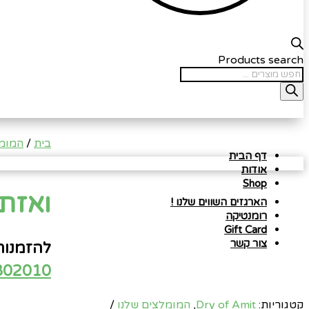
Products search
בית
/
המומל
דף הבית
אודות
Shop
ואזת
הארגזים השווים שלנו !
רומנטיקה
Gift Card
צור קשר
להזמנות 
802010
קטגוריות:
Dry of Amit
,
המומלצים שלנו