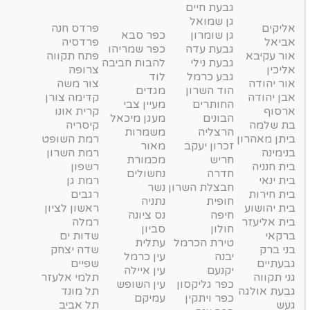
גבעת חיים
גן שמואל
אליקים
פרדס חנה
גן שומרון
כפר סבא
אביאל
פרדסיה
גבעת עדה
כפר שמריהו
אור עקיבא
פתח תקווה
גבעת נילי
להבות חביבה
אליכין
צרופה
גבע כרמל
לוד
אור יהודה
צור משה
הוד השרון
מגדים
אבן יהודה
קדימה צורן
החותרים
מעיין צבי
ארסוף
קרית אונו
הבונים
מעגן מיכאל
בת שלמה
קיסריה
הרצליה
משמרות
ביתן מאהרון
רמת השופט
זכרון יעקב
מאור
בנימינה
רמת השרון
חריש
מכמורת
בית חנניה
רשפון
חדרה
נחשולים
בית ינאי
רמת גן
חבצלת השרון
נשר
בית חירות
רגבים
חופית
נתניה
בית יהושוע
ראשון לציון
חיפה
נס ציונה
בית אליעזר
רמלה
חולון
סביון
ברקאי
שדות ים
טירת הכרמל
עתלית
בני ברק
שדה יצחק
יבנה
עין כרמל
גבעתיים
שפיים
יקנעם
עין איילה
גני תקווה
תלמי אלעזר
כפר גליקסון
עין השופש
גבעת אולגה
תל מונד
כפר ויתקין
עמיקם
געש
תל אביב