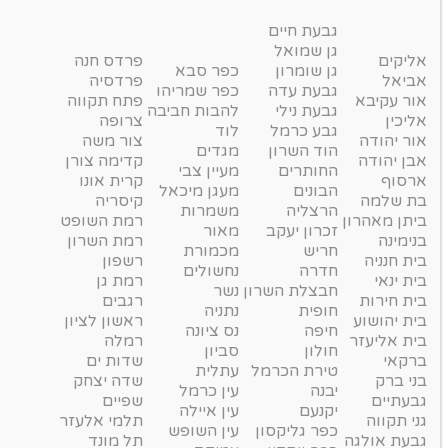
גבעת חיים
גן שמואל
אליקים
פרדס חנה
גן שומרון
כפר סבא
אביאל
פרדסיה
גבעת עדה
כפר שמריהו
אור עקיבא
פתח תקווה
גבעת נילי
להבות חביבה
אליכין
צרופה
גבע כרמל
לוד
אור יהודה
צור משה
הוד השרון
מגדים
אבן יהודה
קדימה צורן
החותרים
מעיין צבי
ארסוף
קרית אונו
הבונים
מעגן מיכאל
בת שלמה
קיסריה
הרצליה
משמרות
ביתן מאהרון
רמת השופט
זכרון יעקב
מאור
בנימינה
רמת השרון
חריש
מכמורת
בית חנניה
רשפון
חדרה
נחשולים
בית ינאי
רמת גן
חבצלת השרון
נשר
בית חירות
רגבים
חופית
נתניה
בית יהושוע
ראשון לציון
חיפה
נס ציונה
בית אליעזר
רמלה
חולון
סביון
ברקאי
שדות ים
טירת הכרמל
עתלית
בני ברק
שדה יצחק
יבנה
עין כרמל
גבעתיים
שפיים
יקנעם
עין איילה
גני תקווה
תלמי אלעזר
כפר גליקסון
עין השופש
גבעת אולגה
תל מונד