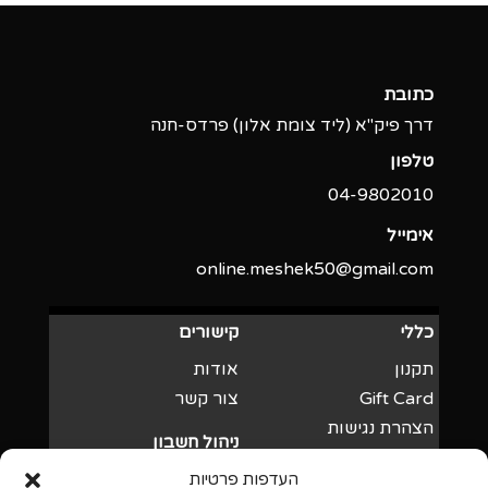
כתובת
דרך פיק"א (ליד צומת אלון) פרדס-חנה
טלפון
04-9802010‬
אימייל
online.meshek50@gmail.com
כללי
קישורים
תקנון
אודות
Gift Card
צור קשר
הצהרת נגישות
ניהול חשבון
מדיניות פרטיות
התחבר
העדפות פרטיות
Cookie Policy (EU)