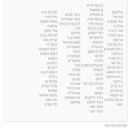
גבעת חיים
גן שמואל
אליקים
פרדס חנה
גן שומרון
כפר סבא
אביאל
פרדסיה
גבעת עדה
כפר שמריהו
אור עקיבא
פתח תקווה
גבעת נילי
להבות חביבה
אליכין
צרופה
גבע כרמל
לוד
אור יהודה
צור משה
הוד השרון
מגדים
אבן יהודה
קדימה צורן
החותרים
מעיין צבי
ארסוף
קרית אונו
הבונים
מעגן מיכאל
בת שלמה
קיסריה
הרצליה
משמרות
ביתן מאהרון
רמת השופט
זכרון יעקב
מאור
בנימינה
רמת השרון
חריש
מכמורת
בית חנניה
רשפון
חדרה
נחשולים
בית ינאי
רמת גן
חבצלת השרון
נשר
בית חירות
רגבים
חופית
נתניה
בית יהושוע
ראשון לציון
חיפה
נס ציונה
בית אליעזר
רמלה
חולון
סביון
ברקאי
שדות ים
טירת הכרמל
עתלית
בני ברק
שדה יצחק
יבנה
עין כרמל
גבעתיים
שפיים
יקנעם
עין איילה
גני תקווה
תלמי אלעזר
כפר גליקסון
עין השופש
גבעת אולגה
תל מונד
כפר ויתקין
עמיקם
געש
תל אביב
כפר יונה
כפר הס