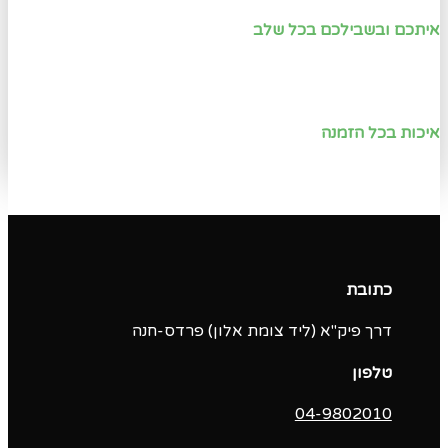
איתכם ובשבילכם בכל שלב
איכות בכל הזמנה
כתובת
דרך פיק"א (ליד צומת אלון) פרדס-חנה
טלפון
04-9802010‬