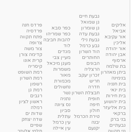
גבעת חיים
גן שמואל
אליקים
פרדס חנה
גן שומרון
כפר סבא
אביאל
פרדסיה
גבעת עדה
כפר שמריהו
אור עקיבא
פתח תקווה
גבעת נילי
להבות חביבה
אליכין
צרופה
גבע כרמל
לוד
אור יהודה
צור משה
הוד השרון
מגדים
אבן יהודה
קדימה צורן
החותרים
מעיין צבי
ארסוף
קרית אונו
הבונים
מעגן מיכאל
בת שלמה
קיסריה
הרצליה
משמרות
ביתן מאהרון
רמת השופט
זכרון יעקב
מאור
בנימינה
רמת השרון
חריש
מכמורת
בית חנניה
רשפון
חדרה
נחשולים
בית ינאי
רמת גן
חבצלת השרון
נשר
בית חירות
רגבים
חופית
נתניה
בית יהושוע
ראשון לציון
חיפה
נס ציונה
בית אליעזר
רמלה
חולון
סביון
ברקאי
שדות ים
טירת הכרמל
עתלית
בני ברק
שדה יצחק
יבנה
עין כרמל
גבעתיים
שפיים
יקנעם
עין איילה
גני תקווה
תלמי אלעזר