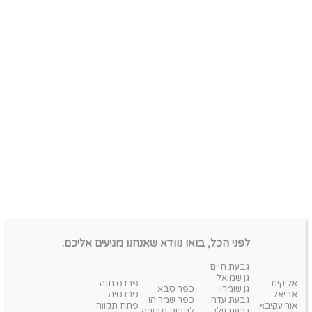
לפני הכל, בואו נוודא שאנחנו מגיעים אליכם.
גבעת חיים
גן שמואל
אליקים
פרדס חנה
גן שומרון
כפר סבא
אביאל
פרדסיה
גבעת עדה
כפר שמריהו
אור עקיבא
פתח תקווה
גבעת נילי
להבות חביבה