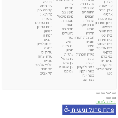
אליכין
צרופה
גבע כרמל
לוד
אור יהודה
צור משה
הוד השרון
מגדים
אבן יהודה
קדימה צורן
החותרים
מעיין צבי
ארסוף
קרית אונו
הבונים
מעגן מיכאל
בת שלמה
קיסריה
הרצליה
משמרות
ביתן מאהרון
רמת השופט
זכרון יעקב
מאור
בנימינה
רמת השרון
חריש
מכמורת
בית חנניה
רשפון
חדרה
נחשולים
בית ינאי
רמת גן
חבצלת השרון
נשר
בית חירות
רגבים
חופית
נתניה
בית יהושוע
ראשון לציון
חיפה
נס ציונה
בית אליעזר
רמלה
חולון
סביון
ברקאי
שדות ים
טירת הכרמל
עתלית
בני ברק
שדה יצחק
יבנה
עין כרמל
גבעתיים
שפיים
יקנעם
עין איילה
גני תקווה
תלמי אלעזר
כפר גליקסון
עין השופש
גבעת אולגה
תל מונד
כפר ויתקין
עמיקם
געש
תל אביב
כפר יונה
כפר הס
דילוג לתוכן
פתח סרגל נגישות