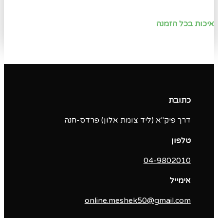
איכות בכל הזמנה
כתובת
דרך פיק"א (ליד צומת אלון) פרדס-חנה
טלפון
04-9802010‬
אימייל
online.meshek50@gmail.com