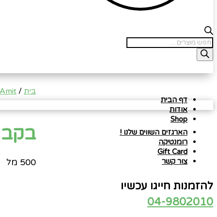
Products
search
בית
/
 Amit
דף הבית
אודות
Shop
בקבו
הארגזים השווים שלנו !
רומנטיקה
Gift Card
500 מל
צור קשר
להזמנות חייגו עכשיו
04-9802010