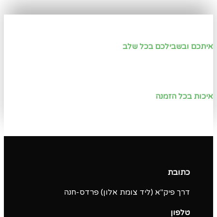
איתכם ובשבילכם בכל שלב
איכות בכל הזמנה
כתובת
דרך פיק"א (ליד צומת אלון) פרדס-חנה
טלפון