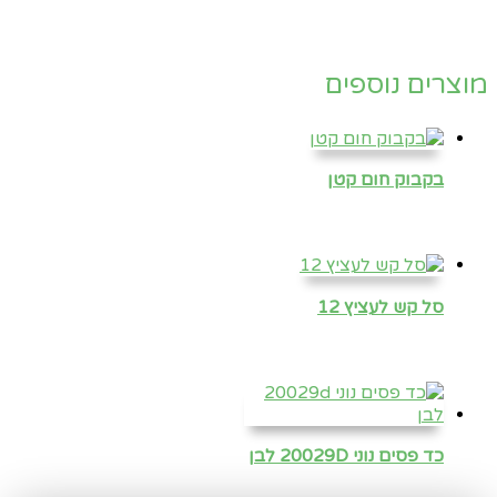
מוצרים נוספים
בקבוק חום קטן
סל קש לעציץ 12
כד פסים נוני 20029D לבן