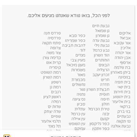
לפני הכל, בואו נוודא שאנחנו מגיעים אליכם.
גבעת חיים
גן שמואל
אליקים
פרדס חנה
גן שומרון
כפר סבא
אביאל
פרדסיה
גבעת עדה
כפר שמריהו
אור עקיבא
פתח תקווה
גבעת נילי
להבות חביבה
אליכין
צרופה
גבע כרמל
לוד
אור יהודה
צור משה
הוד השרון
מגדים
אבן יהודה
קדימה צורן
החותרים
מעיין צבי
ארסוף
קרית אונו
הבונים
מעגן מיכאל
בת שלמה
קיסריה
הרצליה
משמרות
ביתן מאהרון
רמת השופט
זכרון יעקב
מאור
בנימינה
רמת השרון
חריש
מכמורת
בית חנניה
רשפון
חדרה
נחשולים
בית ינאי
רמת גן
חבצלת השרון
נשר
בית חירות
רגבים
חופית
נתניה
בית יהושוע
ראשון לציון
חיפה
נס ציונה
בית אליעזר
רמלה
חולון
סביון
ברקאי
שדות ים
טירת הכרמל
עתלית
בני ברק
שדה יצחק
יבנה
עין כרמל
גבעתיים
שפיים
יקנעם
עין איילה
גני תקווה
תלמי אלעזר
כפר גליקסון
עין השופש
גבעת אולגה
תל מונד
כפר ויתקין
עמיקם
געש
תל אביב
כפר יונה