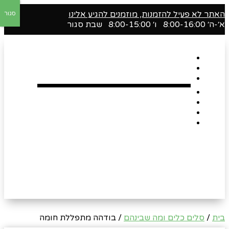
האתר לא פעיל להזמנות, מוזמנים להגיע אלינו
סגור
א׳-ה׳ 8:00-16:00 ו׳ 8:00-15:00 שבת סגור
דף הבית
אודות
Shop
הארגזים השווים שלנו !
רומנטיקה
Gift Card
צור קשר
בית
/
סלים כלים ומה שבינהם
/ בודהה מתפללת חומה