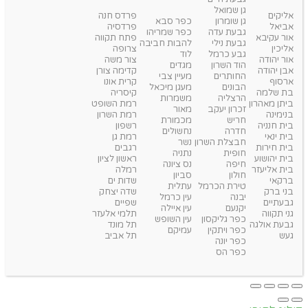
גן שמואל
אליקים
פרדס חנה
גן שומרון
כפר סבא
אביאל
פרדסיה
גבעת עדה
כפר שמריהו
אור עקיבא
פתח תקווה
גבעת נילי
להבות חביבה
אליכין
צרופה
גבע כרמל
לוד
אור יהודה
צור משה
הוד השרון
מגדים
אבן יהודה
קדימה צורן
החותרים
מעיין צבי
ארסוף
קרית אונו
הבונים
מעגן מיכאל
בת שלמה
קיסריה
הרצליה
משמרות
ביתן מאהרון
רמת השופט
זכרון יעקב
מאור
בנימינה
רמת השרון
חריש
מכמורת
בית חנניה
רשפון
חדרה
נחשולים
בית ינאי
רמת גן
חבצלת השרון
נשר
בית חירות
רגבים
חופית
נתניה
בית יהושוע
ראשון לציון
חיפה
נס ציונה
בית אליעזר
רמלה
חולון
סביון
ברקאי
שדות ים
טירת הכרמל
עתלית
בני ברק
שדה יצחק
יבנה
עין כרמל
גבעתיים
שפיים
יקנעם
עין איילה
גני תקווה
תלמי אלעזר
כפר גליקסון
עין השופש
גבעת אולגה
תל מונד
כפר ויתקין
עמיקם
געש
תל אביב
כפר יונה
כפר הס