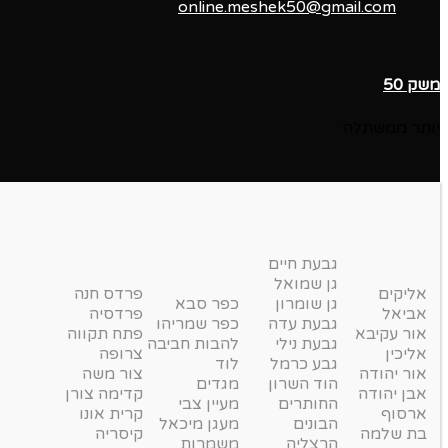
online.meshek50@gmail.com
משק 50
יותר ממשתלה
גבעת חיים
גן שמואל
אליקים
פרדס חנה
גן שומרון
כפר סבא
אביאל
פרדסיה
גבעת עדה
כפר שמריהו
אור עקיבא
פתח תקווה
גבעת נילי
להבות חביבה
אליכין
צרופה
גבע כרמל
לוד
אור יהודה
צור משה
הוד השרון
מגדים
אבן יהודה
קדימה צורן
החותרים
מעיין צבי
ארסוף
קרית אונו
הבונים
מעגן מיכאל
בת שלמה
קיסריה
הרצליה
משמרות