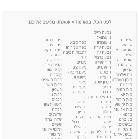
לפני הכל, בואו נוודא שאנחנו מגיעים אליכם.
גבעת חיים
גן שמואל
אליקים
פרדס חנה
גן שומרון
כפר סבא
אביאל
פרדסיה
גבעת עדה
כפר שמריהו
אור עקיבא
פתח תקווה
גבעת נילי
להבות חביבה
אליכין
צרופה
גבע כרמל
לוד
אור יהודה
צור משה
הוד השרון
מגדים
אבן יהודה
קדימה צורן
החותרים
מעיין צבי
ארסוף
קרית אונו
הבונים
מעגן מיכאל
בת שלמה
קיסריה
הרצליה
משמרות
ביתן מאהרון
רמת השופט
זכרון יעקב
מאור
בנימינה
רמת השרון
חריש
מכמורת
בית חנניה
רשפון
חדרה
נחשולים
בית ינאי
רמת גן
חבצלת השרון
נשר
בית חירות
רגבים
חופית
נתניה
בית יהושוע
ראשון לציון
חיפה
נס ציונה
בית אליעזר
רמלה
חולון
סביון
ברקאי
שדות ים
טירת הכרמל
עתלית
בני ברק
שדה יצחק
יבנה
עין כרמל
גבעתיים
שפיים
יקנעם
עין איילה
גני תקווה
תלמי אלעזר
כפר גליקסון
עין השופש
גבעת אולגה
תל מונד
כפר ויתקין
עמיקם