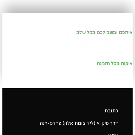
איתכם ובשבילכם בכל שלב
איכות בכל הזמנה
כתובת
דרך פיק"א (ליד צומת אלון) פרדס-חנה