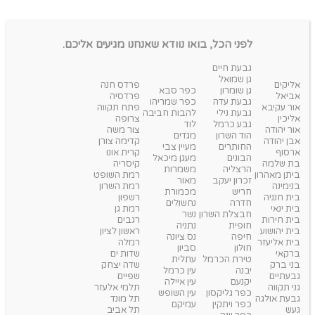
לפני הכל, בואו נוודא שאנחנו מגיעים אליכם.
גבעת חיים
גן שמואל
אליקים
פרדס חנה
גן שומרון
כפר סבא
אביאל
פרדסיה
גבעת עדה
כפר שמריהו
אור עקיבא
פתח תקווה
גבעת נילי
להבות חביבה
אליכין
צרופה
גבע כרמל
לוד
אור יהודה
צור משה
הוד השרון
מגדים
אבן יהודה
קדימה צורן
החותרים
מעיין צבי
ארסוף
קרית אונו
הבונים
מעגן מיכאל
בת שלמה
קיסריה
הרצליה
משמרות
ביתן מאהרון
רמת השופט
זכרון יעקב
מאור
בנימינה
רמת השרון
חריש
מכמורת
בית חנניה
רשפון
חדרה
נחשולים
בית ינאי
רמת גן
חבצלת השרון
נשר
בית חירות
רגבים
חופית
נתניה
בית יהושוע
ראשון לציון
חיפה
נס ציונה
בית אליעזר
רמלה
חולון
סביון
ברקאי
שדות ים
טירת הכרמל
עתלית
בני ברק
שדה יצחק
יבנה
עין כרמל
גבעתיים
שפיים
יקנעם
עין איילה
גני תקווה
תלמי אלעזר
כפר גליקסון
עין השופש
גבעת אולגה
תל מונד
כפר ויתקין
עמיקם
געש
תל אביב