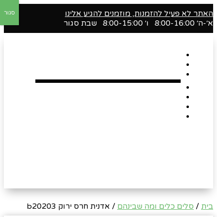
האתר לא פעיל להזמנות, מוזמנים להגיע אלינו
סגור
א׳-ה׳ 8:00-16:00 ו׳ 8:00-15:00 שבת סגור
דף הבית
אודות
Shop
הארגזים השווים שלנו !
רומנטיקה
Gift Card
צור קשר
בית
/
סלים כלים ומה שבינהם
/ אדנית חרס ירוק b20203