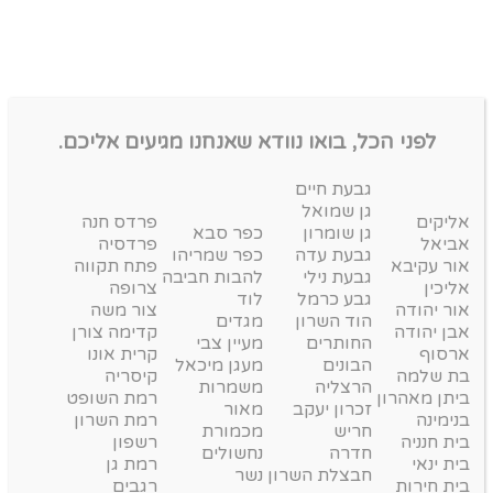
לפני הכל, בואו נוודא שאנחנו מגיעים אליכם.
גבעת חיים
גן שמואל
אליקים
פרדס חנה
גן שומרון
כפר סבא
אביאל
פרדסיה
גבעת עדה
כפר שמריהו
אור עקיבא
פתח תקווה
גבעת נילי
להבות חביבה
אליכין
צרופה
גבע כרמל
לוד
אור יהודה
צור משה
הוד השרון
מגדים
אבן יהודה
קדימה צורן
החותרים
מעיין צבי
ארסוף
קרית אונו
הבונים
מעגן מיכאל
בת שלמה
קיסריה
הרצליה
משמרות
ביתן מאהרון
רמת השופט
זכרון יעקב
מאור
בנימינה
רמת השרון
חריש
מכמורת
בית חנניה
רשפון
חדרה
נחשולים
בית ינאי
רמת גן
חבצלת השרון
נשר
בית חירות
רגבים