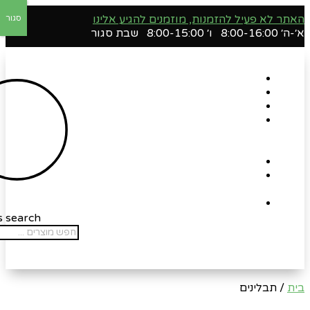
האתר לא פעיל להזמנות, מוזמנים להגיע אלינו
סגור
א׳-ה׳ 8:00-16:00 ו׳ 8:00-15:00 שבת סגור
דף הבית
אודות
Shop
הארגזים
השווים
שלנו !
רומנטיקה
Gift
Card
צור קשר
s search
בית
/ תבלינים