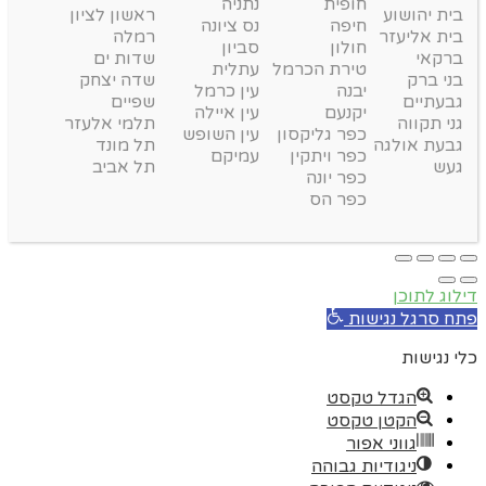
חופית
נתניה
בית יהושוע
ראשון לציון
חיפה
נס ציונה
בית אליעזר
רמלה
חולון
סביון
ברקאי
שדות ים
טירת הכרמל
עתלית
בני ברק
שדה יצחק
יבנה
עין כרמל
גבעתיים
שפיים
יקנעם
עין איילה
גני תקווה
תלמי אלעזר
כפר גליקסון
עין השופש
גבעת אולגה
תל מונד
כפר ויתקין
עמיקם
געש
תל אביב
כפר יונה
כפר הס
דילוג לתוכן
פתח סרגל נגישות
כלי נגישות
הגדל טקסט
הקטן טקסט
גווני אפור
ניגודיות גבוהה