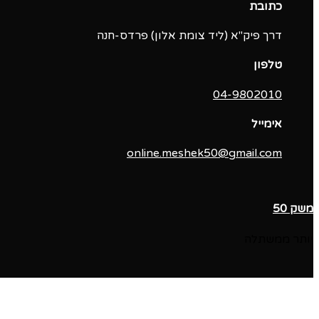
כתובת
דרך פיק"א (ליד צומת אלון) פרדס-חנה
טלפון
04-9802010‬
אימייל
online.meshek50@gmail.com
משק 50
יותר ממשתלה