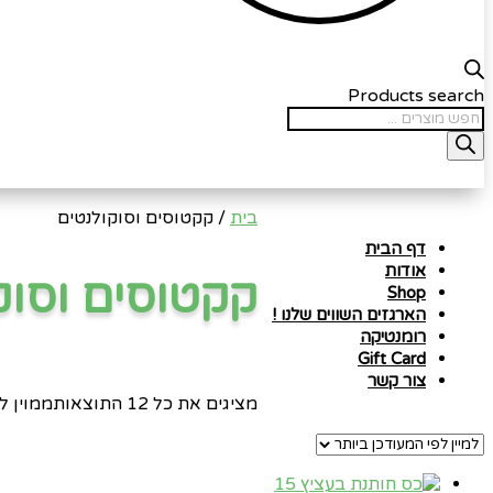
Products search
בית
/ קקטוסים וסוקולנטים
דף הבית
אודות
קקטוסים וסוק
Shop
הארגזים השווים שלנו !
רומנטיקה
Gift Card
צור קשר
מציגים את כל ⁦12⁩ התוצאות
ממוין ל