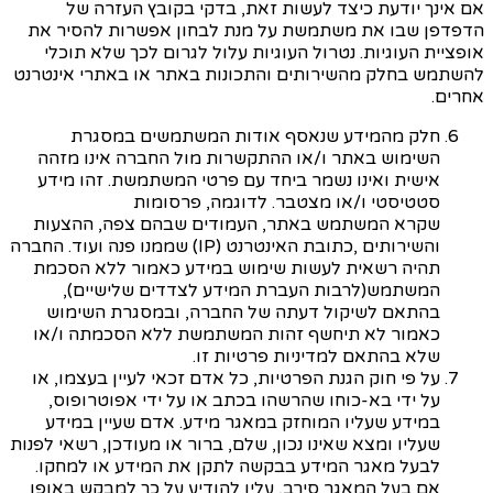
אם אינך יודעת כיצד לעשות זאת, בדקי בקובץ העזרה של
הדפדפן שבו את משתמשת על מנת לבחון אפשרות להסיר את
אופציית העוגיות. נטרול העוגיות עלול לגרום לכך שלא תוכלי
להשתמש בחלק מהשירותים והתכונות באתר או באתרי אינטרנט
אחרים.
חלק מהמידע שנאסף אודות המשתמש
ים במסגרת
השימוש באתר ו/או ההתקשרות מול החברה אינו מזהה
אישית ואינו נשמר ביחד עם פרטי המשתמשת. זהו מידע
סטטיסטי ו/או מצטבר. לדוגמה, פרסומות
שקרא המשתמש באתר, העמודים שבהם צפה, ההצעות
והשירותים
,
כתובת האינטרנט (
IP
) שממנו פנה ועוד. החברה
תהיה רשאית לעשות שימוש במידע כאמור ללא הסכמת
המשתמש
(לרבות העברת המידע לצדדים שלישיים),
בהתאם לשיקול דעתה של החברה, ובמסגרת השימוש
כאמור לא תיחשף זהות המשתמשת ללא הסכמתה ו/או
שלא בהתאם למדיניות פרטיות זו.
על פי חוק הגנת הפרטיות, כל אדם זכאי לעיין בעצמו, או
על ידי בא-כוחו שהרשהו בכתב או על ידי אפוטרופוס,
במידע שעליו המוחזק במאגר מידע. אדם שעיין במידע
שעליו ומצא שאינו נכון, שלם, ברור או מעודכן, רשאי לפנות
לבעל מאגר המידע בבקשה לתקן את המידע או למחקו.
אם בעל המאגר סירב, עליו להודיע על כך למבקש באופן