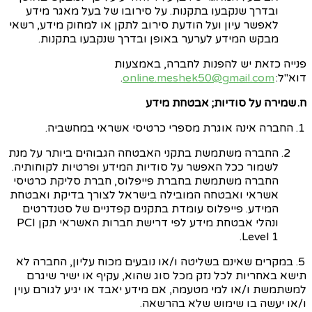
ובדרך שנקבעו בתקנות. על סירובו של בעל מאגר מידע
לאפשר עיון ועל הודעת סירוב לתקן או למחוק מידע, רשאי
מבקש המידע לערער באופן ובדרך שנקבעו בתקנות.
פנייה כזאת יש להפנות לחברה, באמצעות
דוא"ל:
online.meshek50@gmail.com
.
ח. שמירה על סודיות; אבטחת מידע
1. החברה אינה אוגרת מספרי כרטיסי אשראי במחשביה.
החברה משתמשת בתקני האבטחה הגבוהים ביותר על מנת
לשמור ככל האפשר על סודיות המידע ופרטיות לקוחותיה.
החברה משתמשת בחברת
פיי
פלוס, חברת סליקת כרטיסי
אשראי ואבטחה המובילה בישראל לצורך בדיקת ואבטחת
המידע.
פיי
פלוס עומדת בתקנים קפדניים של סטנדרטים
ונהלי אבטחת מידע לפי דרישת חברות האשראי תקן
PCI
.
Level 1
5. במקרים שאינם בשליטה ו/או נובעים מכוח עליון, החברה לא
תישא באחריות לכל נזק מכל סוג שהוא, עקיף או ישיר שיגרם
למשתמשת ו/או למי מטעמה, אם מידע יאבד או יגיע לגורם עוין
ו/או יעשה בו שימוש שלא בהרשאה.