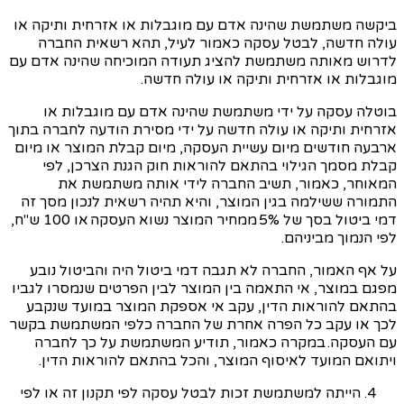
ביקשה משתמשת שהינה אדם עם מוגבלות או אזרחית ותיקה או
עולה חדשה, לבטל עסקה כאמור לעיל, תהא רשאית החברה
לדרוש מאותה משתמשת להציג תעודה המוכיחה שהינה אדם עם
מוגבלות או אזרחית ותיקה או עולה חדשה.
בוטלה עסקה על ידי משתמשת שהינה אדם עם מוגבלות או
אזרחית ותיקה או עולה חדשה על ידי מסירת הודעה לחברה בתוך
ארבעה חודשים מיום עשיית העסקה, מיום קבלת המוצר או מיום
קבלת מסמך הגילוי בהתאם להוראות חוק הגנת הצרכן, לפי
המאוחר, כאמור, תשיב החברה לידי אותה משתמשת את
התמורה ששילמה בגין המוצר, והיא תהיה רשאית לנכון מסך זה
דמי ביטול בסך של 5% ממחיר המוצר נשוא העסקה או 100 ש"ח,
לפי הנמוך
מביניהם
.
על אף האמור, החברה לא תגבה דמי ביטול היה והביטול נובע
מפגם במוצר, אי התאמה בין המוצר לבין הפרטים שנמסרו לגביו
בהתאם להוראות הדין, עקב אי אספקת המוצר במועד שנקבע
לכך או עקב כל הפרה אחרת של החברה כלפי המשתמשת בקשר
עם העסקה. במקרה כאמור, תודיע המשתמשת על כך לחברה
ויתואם המועד לאיסוף המוצר, והכל בהתאם להוראות הדין.
הייתה למשתמשת זכות לבטל עסקה לפי תקנון זה או לפי