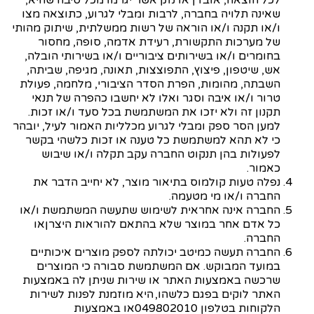
לכל הוצאה, אובדן או נזק אשר יגרמו מכל סיבה שהיא,
שאינה תלויה בחברה, לרבות ומבלי לגרוע, כתוצאה מצו
ו/או תקנה ו/או הוראה של רשות ממשלתית, שיתוק מהותי
של מערכות התקשורת, רעידת אדמה, סופה, מחסור
בחומרים ו/או בשירותים ציבוריים ו/או בשירותי הובלה,
אש, שיטפון, פיצוץ, התפוצצות, תאונה, מגיפה, שביתה,
השבתה, מהומות, הפרת הסדר הציבורי, מלחמה, פעולת
טרור ו/או איבה וסגר ואלו לא יחשבו כהפרה של תנאי
תקנון זה ולא יזכו את המשתמשת בכל סעד ו/או זכות.
למען הסר ספק ומבלי לגרוע מכלליות האמור לעיל, יובהר
כי לא תהא למשתמשת כל טענה או זכות כלשהי בקשר
לפעולות בהן תנקוט החברה עקב תקלה ו/או שיבוש
כאמור.
נפלה טעות קולמוס בתיאור מוצר, לא יחייב הדבר את
החברה ו/או מי מטעמה.
החברה אינה אחראית לשימוש שתעשה המשתמשת ו/או
כל אדם אחר במוצר שלא בהתאם להוראות היצרן
או
החברה.
החברה תעשה כמיטב יכולתה לספק מוצרים איכותיים
במועד המבוקש. אם המשתמשת סבורה כי המוצרים
שרכשה באמצעות האתר או שירות שניתן לה באמצעות
האתר לוקים בפגם כלשהו, היא מוזמנת לפנות לשירות
הלקוחות בטלפון 049802010
או באמצעות