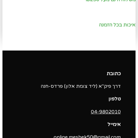
איכות בכל הזמנה
כתובת
דרך פיק"א (ליד צומת אלון) פרדס-חנה
טלפון
04-9802010‬
אימייל
online.meshek50@gmail.com