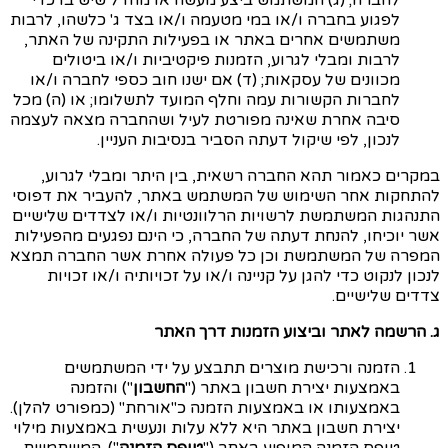
לחברה; (ג) המשתמש ביצע
מעשה או מחדל שיש בו כדי
לפגוע בחברה ו/או במי מטעמה ו/או בצד ג' כלשהו, לרבות
משתמשים אחרים באתר או בפעילות התקינה של האתר,
לרבות ומבלי לגרוע, הזמנות פיקטיביות ו/או ביטולים
מכוונים של עסקאות; (ד) אם ישנו חוב כספי לחברה ו/או
לחברות הקשורות עמה וחלף המועד לתשלומו; או (ה) מכל
סיבה אחרת שאינה מפורטת לעיל ושהחברה מצאה לעצמה
לנכון, לפי שיקול דעתה הסביר בנסיבות העניין.
במקרים כאמור תהא החברה רשאית, בין היתר ומבלי לגרוע,
להתחקות אחר השימוש של המשתמש
באתר, להעביר את דפוסי
התנהגות המשתמשת לרשויות הרלוונטיות ו/או לצדדים שלישיים
אשר יוכיחו, להנחת דעתה של החברה, כי הינם נפגעים מהפעילות
המפרה של המשתמשת וכן כל פעולה אחרת אשר החברה תמצא
לנכון לנקוט כדי להגן על קניינה ו/או על זכויותיה ו/או זכויות
צדדים שלישיים.
ג. הרשמה לאתר וביצוע הזמנות דרך האתר
הזמנה ורכישת מוצרים תתבצע על ידי המשתמשים
באמצעות יצירת חשבון באתר ("
החשבון
") והזמנה
באמצעותו או באמצעות הזמנה כ"אורחת" (כמפורט להלן).
יצירת חשבון באתר היא ללא עלות ונעשית באמצעות מילוי