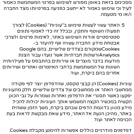
מסכימם בזאת באופן מפורש לשימוש בפרטי המשתמשת כאמור
לעיל וכי שימוש כאמור לא ייחשב כפגיעה בפרטיותו מצד החברה
ו/או מי מטעמה.
האתר עשוי לעשות שימוש ב"עוגיות" (
Cookies
) לצורך
תפעולו השוטף והתקין, ובכלל זה כדי לאסוף נתונים
סטטיסטיים אודות השימוש באתר, לאימות פרטים ולצרכי
אבטחת מידע. החברה עשויה אף להיעזר ב-
Cookies
שמקורם בצדדים שלישיים, בהם
Google
Analytics
ורשתות חברתיות אשר נועדו עבור הצגת
מודעות בדבר מוצרים או שירותים בהתבסס על פעילויותיה
השונות של המשתמשת ברחבי האינטרנט ואתרים ושירותים
אחרים בהם ביקרת, ועוד.
עוגיות (
Cookies
) הן קבצי טקסט, שהדפדפן יוצר לפי פקודה
ממחשבי האתר או ממחשבים של צדדים שלישיים. חלק מהעוגיות
יפקעו כאשר תסגרי את הדפדפן ואחרות נשמרות על גבי הכונן
הקשיח במכשיר הקצה המשמש אותך. העוגיות יכולות להכיל
מידע מגוון כדוגמת הדפים שבהם ביקרת, משך הזמן ששהית
באתר, מהיכן הגעת אל האתר, מידע שאת מבקשת לראות בעת
הכניסה לאתר ועוד.
דפדפנים מודרניים כוללים אפשרות להימנע מקבלת
Cookies
.