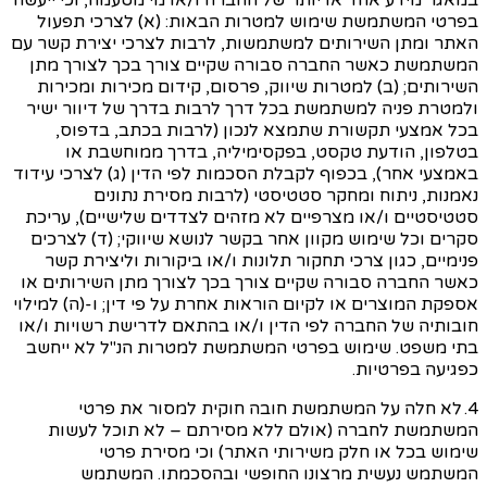
במאגר מידע אחד או יותר של החברה ו/או מי מטעמה, וכי ייעשה
בפרטי המשתמשת שימוש למטרות הבאות: (א) לצרכי תפעול
האתר ומתן השירותים למשתמשות, לרבות לצרכי יצירת קשר עם
המשתמשת כאשר החברה סבורה שקיים צורך בכך לצורך מתן
השירותים; (ב) למטרות שיווק, פרסום, קידום מכירות ומכירות
ולמטרת פניה למשתמשת בכל דרך לרבות בדרך של דיוור ישיר
בכל אמצעי תקשורת שתמצא לנכון (לרבות בכתב, בדפוס,
בטלפון, הודעת טקסט, בפקסימיליה, בדרך ממוחשבת או
באמצעי אחר), בכפוף לקבלת הסכמות לפי הדין (ג) לצרכי עידוד
נאמנות, ניתוח ומחקר סטטיסטי (לרבות מסירת נתונים
סטטיסטיים ו/או מצרפיים לא מזהים לצדדים שלישיים), עריכת
סקרים וכל שימוש מקוון אחר בקשר לנושא שיווקי; (ד) לצרכים
פנימיים, כגון צרכי תחקור תלונות ו/או ביקורות וליצירת קשר
כאשר החברה סבורה שקיים צורך בכך לצורך מתן השירותים או
אספקת המוצרים או לקיום הוראות אחרת על פי דין; ו-(ה) למילוי
חובותיה של החברה לפי הדין ו/או בהתאם לדרישת רשויות ו/או
בתי משפט. שימוש בפרטי המשתמשת למטרות הנ"ל לא ייחשב
כפגיעה בפרטיות.
4. לא חלה על המשתמשת חובה חוקית למסור את פרטי
המשתמשת לחברה (אולם ללא מסירתם – לא תוכל לעשות
שימוש בכל או חלק משירותי האתר) וכי מסירת פרטי
המשתמש
נעשית מרצונו החופשי ובהסכמתו. המשתמש