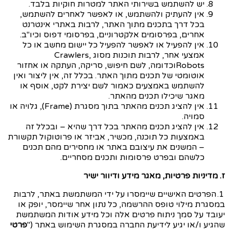
יש להשתמש בשירותי האתר למטרות חוקיות בלבד.
אין להעתיק ולהשתמש, או לאפשר לאחרים להשתמש,
בכל דרך בתכנים מתוך האתר, לרבות באתרי אינטרנט
אחרים, בפרסומים אלקטרוניים, בפרסומי דפוס וכיו"ב.
אין להפעיל או לאפשר להפעיל כל יישום מחשב או כל
אמצעי אחר, לרבות תוכנות מסוג
Crawlers,
Robots
וכדומה, לשם חיפוש, סריקה, העתקה או אחזור
אוטומטי של תכנים מתוך האתר. בכלל זה, אין ליצור ואין
להשתמש באמצעים כאמור לשם יצירת לקט, אוסף או
מאגר שיכילו תכנים מהאתר.
אין להציג תכנים מהאתר בתוך מסגרת (
Frame
), גלויה או
סמויה.
אין להציג תכנים מהאתר בכל דרך שהיא – ובכלל זה
באמצעות כל תוכנה, מכשיר, אביזר או פרוטוקול תקשורת
– המשנים את עיצובם באתר או מחסירים מהם תכנים
כלשהם ובפרט פרסומות ותכנים מסחריים.
ז. מדיניות פרטיות, מאגר מידע ודיוור ישיר
1. הפרטים האישיים שיימסרו על ידי המשתמשת באתר, לרבות
במסגרת מילוי טופס ההרשמה, כל נתון אחר שיימסר, יופק או
יעובד על סמך ניתוח פרטים אלה וכל מידע אודות המשתמשת
שהגיע ו/או יגיע לידיעת החברה במסגרת השימוש באתר ("
פרטי