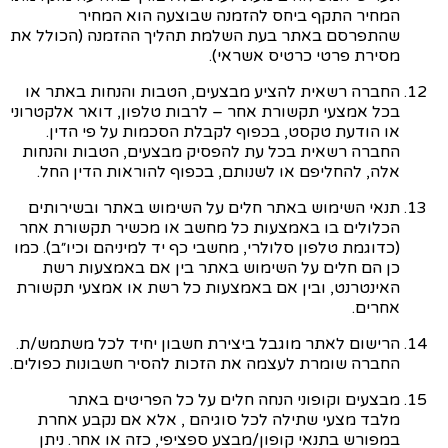
המחיר התקף ביחס להזמנה שבוצעה הוא המחיר
שהתפרסם באתר בעת השלמת תהליך ההזמנה (הכולל את
מסירת פרטי כרטיס אשראי).
החברה רשאית להציע מבצעים, הטבות והנחות באתר או
בכל אמצעי תקשורת אחר – לרבות טלפון, דואר אלקטרוני
או הודעת טקסט, בכפוף לקבלת הסכמות על פי הדין.
החברה רשאית בכל עת להפסיק מבצעים, הטבות והנחות
אלה, להחליפם או לשנותם, בכפוף להוראות הדין החל.
תנאי השימוש באתר חלים על השימוש באתר ובשירותים
הכלולים בו באמצעות כל מחשב או מכשיר תקשורת אחר
(כדוגמת טלפון סלולרי, מחשבי כף יד למיניהם וכיו״ב). כמו
כן הם חלים על השימוש באתר בין אם באמצעות רשת
האינטרנט, ובין אם באמצעות כל רשת או אמצעי תקשורת
אחרים.
הרישום לאתר מוגבל ביצירת חשבון יחיד לכל משתמש/ת.
החברה שומרת לעצמה את הזכות להסיר חשבונות כפולים.
מבצעים וקופוני הנחה חלים על כל הפריטים באתר
מלבד מצעי שתילה לכל סוגיהם , אלא אם נקבע אחרת
במפורש בתנאי קופון/מבצע ספציפי, כזה או אחר. ניתן