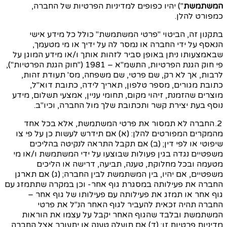
המשתמשת
") יהיו כפופים למדיניות הפרטיות של החברה,
כמפורט להלן.
בתקנון זה, הביטוי "פרטי המשתמשת" כולל כל מידע אישי
הנאסף על ידי החברה או נמסר לה על ידיך או מי מטעמך,
שבאמצעותו ניתן באופן סביר לזהות אותך ו/או מידע המוגן על
פי חוק הגנת הפרטיות,
התשמ"א
– 1981 ("חוק הגנת הפרטיות"),
לרבות, אך לא רק, שם פרטי, שם משפחה, מס' תעודת זהות,
כתובת מגורים, מספר טלפון, תאריך לידה, כתובת דוא"ל,
מוצרים שהזמנת, זיהוי מקום, תחומי עניין, אמצעי תשלום, מידע
נוסף בעת יצירת קשר ותכתובת שלך מול החברה, וכיו"ב.
2. החברה לא תמסור את פרטי המשתמשת, אלא בכל אחד
מהמקרים המפורטים להלן: (א) אם תידרש לעשות כן על פי צו
שיפוטי או לפי דין; (ב) אם תקבל התראה לנקיטה בהליכים
משפטיים נגדה בגין פעולות שבוצעו על ידי המשתמשת ו/או מי
מטעמה ובכל מחלוקת, טענה, תביעה, דרישה או הליכים
משפטיים, אם יהיו, בין המשתמשת לבין החברה; (ג) אם תארגן
החברה את פעילותה במסגרת גוף אחר- וכן במקרה שתתמזג עם
גוף אחר או תמזג את פעילותה עם פעילותו של גוף אחר –
החברה תהיה זכאית להעביר לגוף האחר הנ"ל את פרטי
המשתמשת ובלבד שהגוף האחר יקבל על עצמו את הוראות
מדיניות פרטיות זו; (ד) אם תועלה טענה או יתעורר אצל החברה