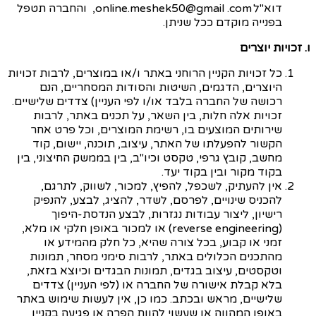
דוא"ל
online.meshek50@gmail .com
,
והחברה תטפל
בפנייה מוקדם ככל שניתן.
ו. זכויות יוצרים
כל זכויות הקניין הרוחני באתר ו/או במוצרים, לרבות זכויות
היוצרים, הדגמים, השיטות והסודות המסחריים, הנם
רכושה של החברה בלבד או/ו לפי העניין) צדדים שלישיים.
זכויות אלה חלות, בין השאר, על תכנים באתר, לרבות
שירותים המוצעים בו, רשימת המוצרים, וכל פרט אחר
הקשור להפעלתו של האתר, עיצוב, תוכנה, יישום, קוד
מחשב, קובץ גרפי, טקסט וכיו"ב, בין בממשק החיצוני, בין
בקוד מקור ובין בקוד יעד.
אין להעתיק, לשכפל, להפיץ, למכור, לשווק, לתרגם,
להכניס שינויים, לפרסם, לשדר, להציג, לבצע, להנפיק
רישיון, ליצור עבודות נגזרות, לבצע הנדסת-היפוך
(
reverse engineering
) או למכור באופן חלקי או מלא,
זמני או קבוע, בכל צורה שהיא, כל חלק מהמידע או
מהתכנים הכלולים באתר, לרבות סימני מסחר, תמונות
וטקסטים, עיצוב בגדים, תמונות הבגדים וכיוצא בזאת,
בלא קבלת אישורה של החברה או (לפי העניין) צדדים
שלישיים, מראש ובכתב. כמו כן, אין לעשות שימוש באתר
באופן המהווה או שעשוי להוות הפרה או פגיעה בקניין