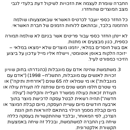
החברה שומרת לעצמה את הזכויות לשיקול דעת בלעדי לגבי
מצב המוצרים שהוחזרו.
כל החזר כספי יועבר לכרטיס האשראי שבאמצעותו שולמה
ההזמנה בלבד, ובהתאם ללוחות הזמנים של חברת האשראי.
לא יינתן החזר כספי עבור פריטים אשר בגינם לא שולמה תמורה
כספית, כגון מבצעים או מתנות.
אם בשל חוסרים במלאי, יוזמנו מוצרים שלא יימצאו במלאי
–
יזוכה הלקוח באופן אוטומטי, ויישלח אליו מייל עדכון על ביצוע
הזיכוי כמפורט לעיל.
משתמשת שהינה אדם עם מוגבלות (כהגדרתו בחוק שוויון
זכויות לאנשים עם מוגבלות,
התשנ"ח
– 1998) ("אדם עם
מוגבלות") או מי שמלאו לה 65 שנים ("אזרחית ותיקה") או
מי שטרם חלפו חמש שנים מיום שניתנה לה תעודת עולה או
תעודת זכאות כעולה ממשרד העלייה והקליטה ("עולה
חדשה") תהיה רשאית לבטל עסקה לרכישת מוצר בתוך
ארבעה חודשים מיום עשיית העסקה, מיום קבלת המוצר או
מיום קבלת מסמך הגילוי בהתאם להוראות חוק הגנת
הצרכן, לפי המאוחר, ובלבד שההתקשרות בעסקה כללה
שיחה בין החברה למשתמשת, ובכלל זה שיחה באמצעות
תקשורת אלקטרונית.