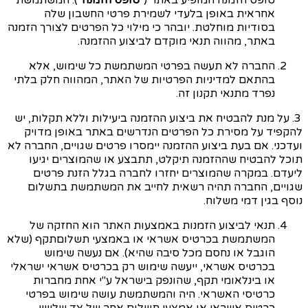
טופס הזמנה המופיע באתר ("
טופס הזמנה
"). המשתמשת
אחראית באופן בלעדי לשמירת פרטי החשבון שלה
בסודיות מוחלטת. יובהר כי מילוי כל הפרטים לצורך הזמנה
באתר, מהווה תנאי מוקדם לביצוע ההזמנה.
החברה לא תעשה בפרטי המשתמשת כל שימוש, אלא
בהתאם למדיניות הפרטיות של האתר, המהווה חלק בלתי
נפרד מתנאי תקנון זה.
3. על מנת להבטיח את ביצוע ההזמנה ביעילות וללא תקלות, יש
להקפיד על מסירת כל הפרטים הנדרשים באתר באופן מדויק
ועדכני. אם בעת ביצוע ההזמנה יימסרו פרטים שגויים, החברה לא
תוכל להבטיח שההזמנה תיקלט, תתבצע או שהמוצרים יגיעו
ליעדם. במקרה שהמוצרים יחזרו לחברה בגלל הזנת פרטים
שגויים, החברה תהיה רשאית לחייב את המשתמשת בתשלום
נוסף בגין דמי משלוח.
תנאי לביצוע הזמנות באמצעות האתר הוא החזקה של
המשתמשת בכרטיס אשראי או באמצעי תשלום
תקף (שלא
הוגבל או נחסם מכל סיבה שהיא). אם נעשה שימוש
בכרטיס אשראי, ייעשה שימוש רק בכרטיס אשראי ישראלי
או בינלאומי תקף, שהונפק בישראל ע"י אחת מחברות
כרטיסי האשראי. היה והמשתמשת עושה שימוש בפרטי