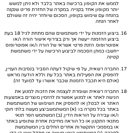
לממש את הקופון ברכישה באתר בלבד ולא ניתן למשש
יותר מקופון אחד בקנייה. במקרה של החזרת פריט שנקנה
בהנחה עם שימוש בקופון, הסכום שיוחזר יהיה זה ששולם
לאחר הנחה.
ביצוע הזמנות על ידי משתמשים שהם מתחת לגיל 18 בעת
ביצוע ההזמנה ייעשה אך ורק בצירוף אישור הורה ו/או
אפוטרופוס. הזנת פרטי אשראי של הורה ו/או אפוטרופוס
ייחשבו כמתן הסכמה לביצוע הרכישה על ידי משתמשת
קטינה.
החברה רשאית, על פי שיקול דעתה הסביר בנסיבות העניין,
להפסיק את הפעילות באתר בכל עת וללא הודעה מראש
(אולם היא תכבד הזמנות שכבר אושרו עד למועד זה).
החברה רשאית ושומרת לעצמה את הזכות למנוע את
הגישה לאתר או למנוע אפשרות להזמין מוצרים באמצעות
האתר או לבטלן או להפסיק את השימוש של המשתמשת
באתר בכל מקרה בו: (א) המשתמש
ביצע
מעשה בלתי חוקי
ו/או עבירה על הוראות הדין; (ב) המשתמש הפר תנאי
מתנאי התקנון או כל הוראה מחייבת אחרת שתופיע באתר
או במסמכי התקשרות אחרים החלים בין המשתמשת