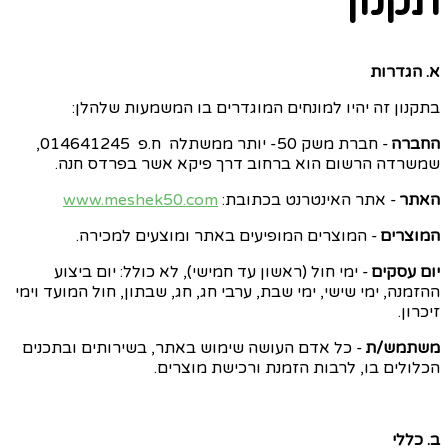
תקנון
א. הגדרות
בתקנון זה יהיו למונחים המוגדרים בו המשמעות שלהלן:
החברה
- חברת משק 50- יותר ממשתלה
ח.פ
014641245
,
שמשרדה הרשום הוא ברחוב דרך
פיקא
אשר בפרדס חנה.
האתר
- אתר האינטרנט בכתובת:
www.meshek50.com
המוצרים
- המוצרים המופיעים באתר ומוצעים למכירה.
יום עסקים
- ימי חול (ראשון עד חמישי), לא כולל: יום ביצוע
ההזמנה, ימי שישי, ימי שבת, ערבי חג, חג, שבתון, חול המועד וימי
זיכרון.
משתמש/ת
- כל אדם העושה שימוש באתר, בשירותים ובתכנים
הכלולים בו, לרבות הזמנת ורכישת מוצרים.
ב. כללי