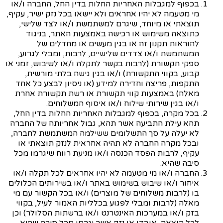
בכפוף למגבלות האחריות החלות בדין החל, החברה ו/או
מי מטעמה לא יהיו אחראים ולא יישאו בכל נזק ישיר, עקיף,
תוצאתי או מיוחד, שיגרם למשתמשת ו/או לצד שלישי,
כתוצאה משימוש או רכישה באמצעות האתר, בניגוד
להוראות תקנון זה או בגין מעשים או מחדלים של
המשתמשת ו/או צדדים שלישיים, לרבות, ומבלי לגרוע,
ספקי תקשורת (לרבות בקשר לתקלה ו/או לשיבוש, זמני או
קבוע, בקווי התקשורת) ו/או בגין גישה בלתי מורשית,
התקפות, פריצה וחדירה למידע (או ניסיון לבצע כל אחד
מאלה) באמצעות קווי תקשורת או רשת תקשורת אחרת
ו/או בגין שירותי שילוח ו/או איסוף המשלוחים.
בכל מקרה, בכפוף למגבלות האחריות החלות בדין החל,
תהא עילת התביעה אשר תהא, גבול אחריותה של החברה
לא יעלה על סך התשלומים ששילמה המשתמשת לחברה,
ובכל מקרה החברה לא תהיה אחראית לנזק תוצאתי או
עקיף, לרבות הפסד הכנסה ו/או מניעת רווח שיגרמו מכל
סיבה שהיא.
החברה ו/או מי מטעמה לא יהיו אחראים לכל תקלה ו/או
איחור ו/או שיבוש בשימוש באתר ו/או בשירותים הכלולים
בו (לרבות משלוחים של מוצרים) ו/או בכל הקשור עם מי
מאלה (לרבות ומבלי לפגוע בכלליות האמור לעיל, בקווי
בזק ו/או במערכות האינטרנט ו/או ברשתות הסלולר) וכן