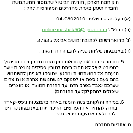
חוק הגנת הצרכן, הודעת הביטול שתמסור המשתמשת
לחברה תינתן באחת מהדרכים המפורטות להלן:
(א) בעל פה – בטלפון: 0
4-9802010
(ב) בדוא"ל:
online.meshek50@gmail.com
(ג) בדואר רשום לכתובת: מושב אביאל 37835
(ד) באמצעות שליחת פנייה לחברה דרך האתר.
מובהר כי בהתאם להוראות חוק הגנת הצרכן זכות הביטול
כמפורט לעיל לא תחול ביחס לטובין פסידים (מוצרים שעם
הגעתם אל המשתמשת ומרגע שסופקו לא ניתן להשתמש
בהם פעם נוספת או לספקם למשתמשת אחרת או מוצרים
שערכם נאבד בפרק הזמן עד החזרת המוצר, או מוצרים
שיכולים להתקלקל עד החזרתם).
במידה והלקוח
ביצעה הזמנה באתר באמצעות
גיפט
-קארד
ובחרה להחזיר את הפריטים, הזיכוי יינתן באמצעות קרדיט
בלבד ולא באמצעות זיכוי כספי.
ה. אחריות החברה