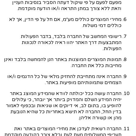
מפעם לפעם על פי שיקול דעתה הסביר בנסיבות העניין
וזאת ללא צורך במתן התראה ו/או הודעה מוקדמת.
מחירי המוצרים כוללים מע״מ, אם חל על פי הדין, אך לא
כוללים דמי משלוח.
רישומי המחשב של החברה בלבד, בדבר הפעולות
המתבצעות דרך האתר יהוו ראיה לכאורה לנכונות
הפעולות.
תמונות המוצרים המוצגות באתר הנן להמחשה בלבד ואינן
מחייבות כלל את החברה.
החברה אינה מתחייבת להחזיק מלאי של כל הדגמים ו/או
ה
צמחים שתמונותיהם מופיעות באתר.
החברה עושה ככל יכולתה לוודא שהמידע המוצג באתר
יהיה המידע השלם והמדויק ביותר אך יובהר, כי עלולים
להופיע בו, בתום לב, אי דיוקים או שגיאות ובכפוף לאמור
בדין החל, החברה לא תישא באחריות כל שהיא הנובעת
מהן או קשורה אליהן.
החברה רשאית לעדכן את מחירי המוצרים באתר ואת
תעריפי המשלוחים מעת לעת ובלא צורך בהודעה מוקדמת.