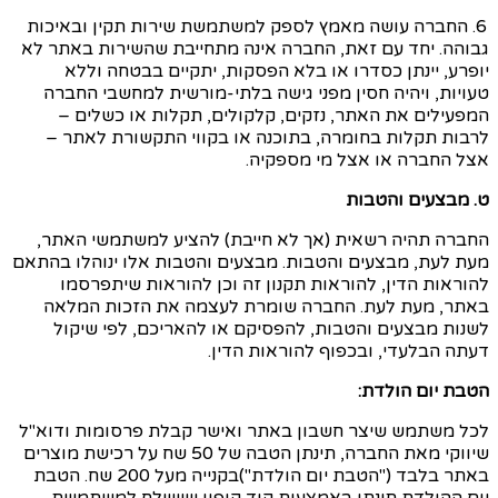
6. החברה עושה מאמץ לספק למשתמשת שירות תקין ובאיכות
גבוהה. יחד עם זאת, החברה אינה מתחייבת שהשירות באתר לא
יופרע, יינתן כסדרו או בלא הפסקות, יתקיים בבטחה וללא
טעויות, ויהיה חסין מפני גישה בלתי-מורשית למחשבי החברה
המפעילים את האתר, נזקים, קלקולים, תקלות או כשלים –
לרבות תקלות בחומרה, בתוכנה או בקווי התקשורת לאתר –
אצל החברה או אצל מי מספקיה.
ט. מבצעים והטבות
החברה תהיה רשאית (אך לא חייבת) להציע למשתמשי האתר,
מעת לעת, מבצעים והטבות. מבצעים והטבות אלו ינוהלו בהתאם
להוראות הדין, להוראות תקנון זה וכן להוראות שיתפרסמו
באתר, מעת לעת. החברה שומרת לעצמה את הזכות המלאה
לשנות מבצעים והטבות, להפסיקם או להאריכם, לפי שיקול
דעתה הבלעדי, ובכפוף להוראות הדין.
הטבת יום הולדת:
לכל משתמש
שיצר
חשבון באתר ואישר
קבלת פרסומות ודוא"ל
שיווקי מאת החברה, תינתן הטבה של
50
שח
על רכישת מוצרים
באתר בלבד ("הטבת יום הולדת
")בקנייה
מעל 200 שח. הטבת