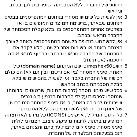
הרוחני של החברה, ללא הסכמתה המפורשת לכך בכתב
ומראש.
אין לעשות כל שימוש מסחרי בנתונים המתפרסמים בבסיס
הנתונים שבאתר, ברשימת המוצרים המופיעים בו או
בפרטים אחרים המתפרסמים בו, בלא קבלת הסכמתה של
החברה מראש ובכתב.
אין להשתמש בנתונים כלשהם המתפרסמים באתר לצורך
הצגתם באתר או בשירות אחר כלשהו, בלא לקבל את
הסכמתה של החברה מראש ובכתב ובכפוף לתנאי אותה
הסכמה (אם תינתן).
השם
meshek50
וכן שם המתחם (
domain name
) של
האתר, סימני המסחר (בין אם נרשמו ובין אם לא) הם כולם
רכושה של החברה בלבד. אין לעשות בהם שימוש בלא
קבלת הסכמתה בכתב ומראש.
ככל שיש סימני מסחר (לרבות תמונות, שרטוטים וכדומה)
שנמסרו לפרסום על ידי החברות המציעות מוצרים
ושירותים למכירה באתר, כי אז סימני המסחר הנם רכושן
של אותן חברות ואין להשתמש בהם ללא הסכמתן.
כל התוכן המילולי, אייקונים (
ICONS
) כל מידע ו/או תצוגה
המופיעים באתר, לרבות גרפיקה, עיצוב, הצגה מילולית,
סימני מסחר, סימני לוגו לרבות עריכתם והצגתם באתר,
הנם בבעלותם הבלעדית של החברה.