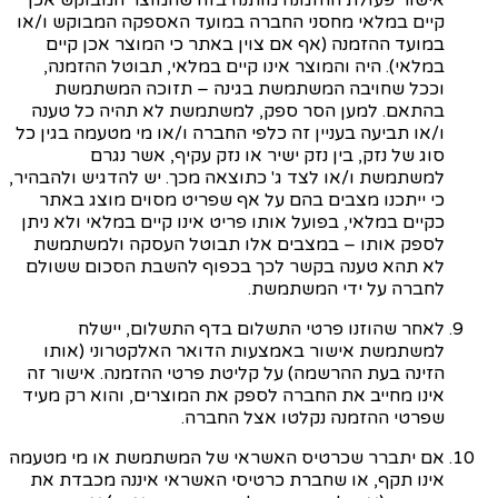
אישור פעולת ההזמנה מותנה בזה שהמוצר המבוקש אכן
קיים במלאי מחסני החברה במועד האספקה המבוקש ו/או
במועד ההזמנה (אף אם צוין באתר כי המוצר אכן קיים
במלאי). היה והמוצר אינו קיים במלאי, תבוטל ההזמנה,
וככל שחויבה המשתמשת בגינה – תזוכה המשתמשת
בהתאם. למען הסר ספק, למשתמשת לא תהיה כל טענה
ו/או תביעה בעניין זה כלפי החברה ו/או מי מטעמה בגין כל
סוג של נזק, בין נזק ישיר או נזק עקיף, אשר נגרם
למשתמשת ו/או לצד ג' כתוצאה מכך. יש להדגיש ולהבהיר,
כי ייתכנו מצבים בהם על אף שפריט מסוים מוצג באתר
כקיים במלאי, בפועל אותו פריט אינו קיים במלאי ולא ניתן
לספק אותו – במצבים אלו תבוטל העסקה ולמשתמשת
לא תהא טענה בקשר לכך בכפוף להשבת הסכום ששולם
לחברה על ידי המשתמשת.
לאחר שהוזנו פרטי התשלום בדף התשלום, יישלח
למשתמשת אישור באמצעות הדואר האלקטרוני (אותו
הזינה בעת ההרשמה) על קליטת פרטי ההזמנה. אישור זה
אינו מחייב את החברה לספק את המוצרים, והוא רק מעיד
שפרטי ההזמנה נקלטו אצל החברה.
אם יתברר שכרטיס האשראי של המשתמשת או מי מטעמה
אינו תקף, או שחברת כרטיסי האשראי איננה מכבדת את