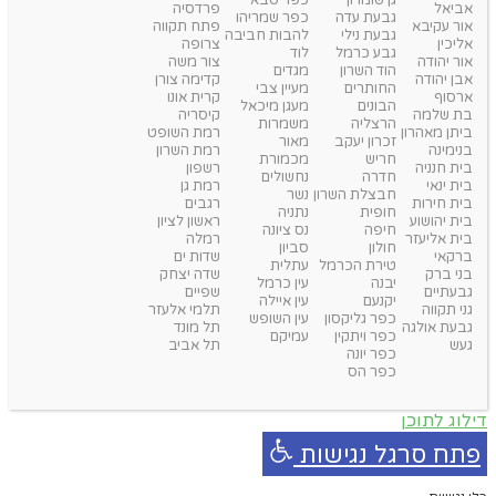
גן שומרון
כפר סבא
אביאל
פרדסיה
גבעת עדה
כפר שמריהו
אור עקיבא
פתח תקווה
גבעת נילי
להבות חביבה
אליכין
צרופה
גבע כרמל
לוד
אור יהודה
צור משה
הוד השרון
מגדים
אבן יהודה
קדימה צורן
החותרים
מעיין צבי
ארסוף
קרית אונו
הבונים
מעגן מיכאל
בת שלמה
קיסריה
הרצליה
משמרות
ביתן מאהרון
רמת השופט
זכרון יעקב
מאור
בנימינה
רמת השרון
חריש
מכמורת
בית חנניה
רשפון
חדרה
נחשולים
בית ינאי
רמת גן
חבצלת השרון
נשר
בית חירות
רגבים
חופית
נתניה
בית יהושוע
ראשון לציון
חיפה
נס ציונה
בית אליעזר
רמלה
חולון
סביון
ברקאי
שדות ים
טירת הכרמל
עתלית
בני ברק
שדה יצחק
יבנה
עין כרמל
גבעתיים
שפיים
יקנעם
עין איילה
גני תקווה
תלמי אלעזר
כפר גליקסון
עין השופש
גבעת אולגה
תל מונד
כפר ויתקין
עמיקם
געש
תל אביב
כפר יונה
כפר הס
דילוג לתוכן
פתח סרגל נגישות