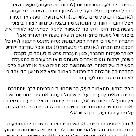
החשד כי ביצעה המשתמשת (לרבות מי מטעמה) מעשה ו/או
מחדל הפוגעים ו/או העלולים לפגוע בחברה ו/או במי מטעמה
ו/או בצדדים שלישיים כלשהם; (ה) אם תועלה טענה או יתעורר
אצל החברה חשד כי המשתמשת ביצעה שימוש לצורך ביצוע
מעשה בלתי חוקי ו/או כדי לאפשר, להקל, לסייע ו/או לעודד את
ביצועו של מעשה כזה; (ו) אם תועלה טענה או יתעורר אצל
החברה החשד כי הפרה המשתמשת איזה מתנאי התקנון ו/או כל
הסכם עם חברה ו/או עם מי מטעמה; (ז) אם וככל שהדבר יידרש
לצורך פעילות החברה, כגון העברת פרטים לעובדים, לקבלני
משנה, לרבות גופים אחרים השותפים או המעורבים בהפעלת
הפעילות של האתר. למשתמשת לא תהיה טענה או דרישה כלפי
החברה בקשר למסירת פרטיה כאמור והיא לא תטען בדיעבד כי
לא נתנה הסכמתה לעניין זה.
מבלי לגרוע מהאמור לעיל, המשתמשת מסכימה לכך שהחברה
תהיה רשאית להעביר, על פי שיקול דעתה, את פרטי המשתמשת
אל מחוץ לגבולות ישראל, הגם שדין המדינה אליה יועברו ו/או בה
יאוחסנו פרטי המשתמשת מבטיח רמת הגנה שונה מרמת ההגנה
על מידע הקבועה בדין הישראלי.
3. מילוי טופס ההרשמה או השימוש באתר ובשירותים המוצעים
בו מהווה הסכמה של המשתמשת לכך שפרטי המשתמשת יוחזקו