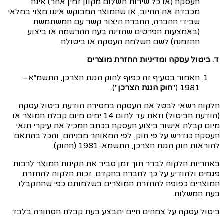
העסקה (או כל שירות תשלום מקוון זמין אחר) אינה
מכבדת את החיוב, או שהמוצר המבוקש איננו מצוי במלאי
שבידי החברה, החברה תיצור קשר עם המשתמשת
(באמצעות הפרטים שהזינה בעת ההרשמה או ביצוע
ההזמנה) לשם השלמת העסקה או ביטולה.
ד. ביטול עסקה ומדיניות החזרת מוצרים
האמור בסעיף זה כפוף לחוק הגנת הצרכן,
התשמ״א
–
1981 ("
חוק הגנת הצרכן
").
הלקוח רשאי לבטל את העסקה במסירת הודעת ביטול עסקה
(הודעת הביטול) וזאת עד לתום 14 ימים מיום קבלת המוצר או
מיום קבלת אישור ביצוע העסקה בכתב המכיל את עיקרי תנאי
העסקה כנדרש על פי חוק, לפי המאוחר מבניהם, והכל בהתאם
להוראות חוק הגנת הצרכן, התשמא-1981 (החוק).
באחריות הלקוח לברר תוך זמן סביר את תקינות המוצר לרבות
פגמים ולהודיע על כך לחברה בהקדם.
זכות הלקוח להחזרת
המוצרים כפופה להחזרת המוצרים בשלמותם כפי שהתקבלו
בעת המשלוח.
ביטול עסקה על צמחים חיים יתבצע בעת קבלת הסחורה בלבד.