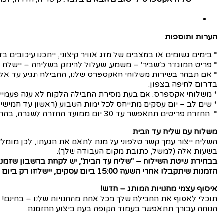
הערות ותוספות
* בימים גשומים או במצבים של מזג אוויר קיצוני, ייתכנו עיכובים בזמ
* פריט המוגדר כ׳שביר׳ – משמע, שעלול להינזק בשליחה – יישלח 
בדרום לחיפה בצפון.
* משלוחי אקספרס: אם בעת מסירת החבילה הלקוח לא ענה פעמיים ל
* שים לב – יום עסקים מתייחס לכל ימות השבוע (ראשון עד חמישי), למ
* החזרת פריטים תתאפשר עד 30 יום ממועד החזרה לשגרה, בהתאם להנחיית הרשויות.
משלוח עם שליח עד הבית
בשעות אלה (למשל, כתובת מקום העבודה שלך).
בבחירת שיטת השילוח – "שליח עד הבית", יש לקחת בחשבון שזמני
הזמנות שיתקבלו אחרי השעה 15:00 ביום עסקים, יישלחו רק ביום העסקים הבא אחריו.
איסוף עצמי מחנויות המותג – חדש!
הנוחה עבורך תתאפשר בעמוד הקופה בעת ביצוע ההזמנה.