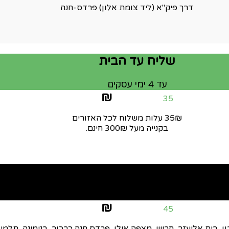
דרך פיק"א (ליד צומת אלון) פרדס-חנה
שליח עד הבית
עד 4 ימי עסקים
₪
35
35₪ עלות משלוח לכל האזורים
בקנייה מעל 300₪ חינם.
שליחות אקספרס
מהיום להיום
₪
45
ן, בית אליעזר, חריש, מצפה אילן, פרדס חנה כרכור, בנימינה, תלמי 