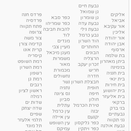
גבעת חיים
גן שמואל
אליקים
פרדס חנה
גן שומרון
כפר סבא
אביאל
פרדסיה
גבעת עדה
כפר שמריהו
אור עקיבא
פתח תקווה
גבעת נילי
להבות חביבה
אליכין
צרופה
גבע כרמל
לוד
אור יהודה
צור משה
הוד השרון
מגדים
אבן יהודה
קדימה צורן
החותרים
מעיין צבי
ארסוף
קרית אונו
הבונים
מעגן מיכאל
בת שלמה
קיסריה
הרצליה
משמרות
ביתן מאהרון
רמת השופט
זכרון יעקב
מאור
בנימינה
רמת השרון
חריש
מכמורת
בית חנניה
רשפון
חדרה
נחשולים
בית ינאי
רמת גן
חבצלת השרון
נשר
בית חירות
רגבים
חופית
נתניה
בית יהושוע
ראשון לציון
חיפה
נס ציונה
בית אליעזר
רמלה
חולון
סביון
ברקאי
שדות ים
טירת הכרמל
עתלית
בני ברק
שדה יצחק
יבנה
עין כרמל
גבעתיים
שפיים
יקנעם
עין איילה
גני תקווה
תלמי אלעזר
כפר גליקסון
עין השופש
גבעת אולגה
תל מונד
כפר ויתקין
עמיקם