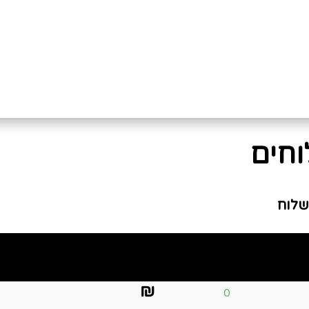
חים
שלוח
איסוף עצמי
עד 3 ימי עסקים
₪
0