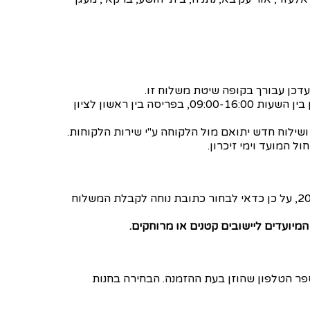
עדכן עבורך בקופה שיטת משלוח זו.
* אם תבחר בשירות משלוחי האקספרס שלנו, החבילה תגיע עד אלייך עד 4 שעות בלבד מרגע ההזמנה. השירות פעיל בימים א׳-ה׳, וזמין בין השעות 09:00-16:00, בפריסה בין ראשון לציון
שילוח חדש יתואם מול הלקוחה ע"י שירות הלקוחות.
ל המועד וימי זיכרון.
השליח ייצור עמך קשר טלפוני על מנת לתאם את הגעתו, לכן מומלץ להיות זמינים לאחר ההזמנה באתר. שעות המשלוחים הן 20:00-8:00, על כן כדאי לבחור כתובת נוחה לקבלת המשלוח
יועדים ליישובים קטנים או מרוחקים.
מהחנויות שלנו – בחינם! עם הגעת החבילה לחנות שנבחרה, תקבלי הודעת sms משמחת למספר הטלפון שהוזן בעת ההזמנה. הבחירה בחנות